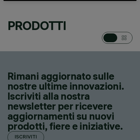
PRODOTTI
CATEGORIE
SISTEMI DA PALO /
PARETE, PROIETTORI
MULTIPLI DA PALO /
PARETE, PROIETTORI
DESIGN
JEAN-MICHEL
WILMOTTE
Rimani aggiornato sulle
PRODOTTI
171
nostre ultime innovazioni.
Iscriviti alla nostra
newsletter per ricevere
aggiornamenti su nuovi
prodotti, fiere e iniziative.
ISCRIVITI