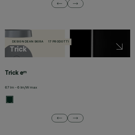
DESIGN DEAN SKIRA
17 PRODOTTI
Trick
Trick eᵐ
T
67 lm - 6 lm/W max
32