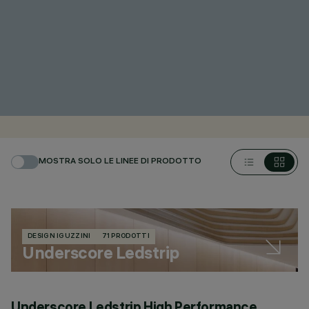
MOSTRA SOLO LE LINEE DI PRODOTTO
DESIGN IGUZZINI
71 PRODOTTI
Underscore Ledstrip
Underscore Ledstrip High Performance
U