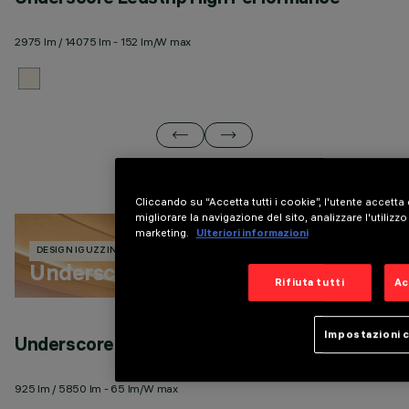
2975 lm / 14075 lm - 152 lm/W max
27
Cliccando su “Accetta tutti i cookie”, l'utente accetta
migliorare la navigazione del sito, analizzare l'utilizzo 
marketing.
Ulteriori informazioni
DESIGN IGUZZINI
246 PRODOTTI
Underscore
Rifiuta tutti
Ac
Impostazioni 
Underscore18 Incasso
U
925 lm / 5850 lm - 65 lm/W max
27