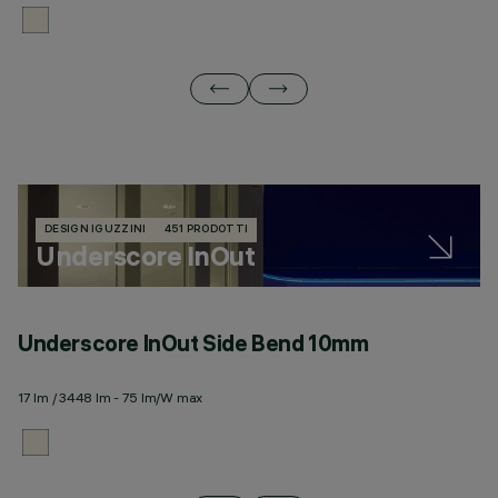
DESIGN IGUZZINI
451 PRODOTTI
Underscore InOut
Underscore InOut Side Bend 10mm
U
17 lm / 3448 lm - 75 lm/W max
20