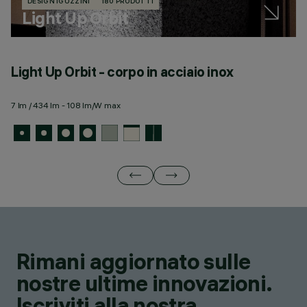
DESIGN IGUZZINI
180 PRODOTTI
Light Up Orbit
Light Up Orbit - corpo in acciaio inox
L
fi
7 lm / 434 lm - 108 lm/W max
7 
Rimani aggiornato sulle
nostre ultime innovazioni.
Iscriviti alla nostra