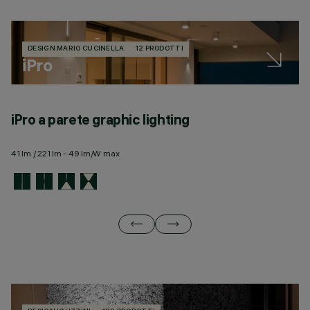
DESIGN MARIO CUCINELLA
12 PRODOTTI
iPro
iPro a parete graphic lighting
i
41 lm / 221 lm - 49 lm/W max
34