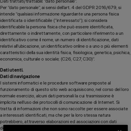
Dati trattati/trattabili: “dato personale”.
Per “dato personale”, ai sensi dell’art. 4 del GDPR 2016/679, si
intende “qualsiasi informazione riguardante una persona fisica
identificata o identificabile (“interessato”); si considera
identificabile la persona fisica che può essere identificata,
direttamente o indirettamente, con particolare riferimento a un
identificativo come il nome, un numero di identificazione, dati
relativi all’ubicazione, un identificativo online o a uno o più elementi
caratteristici della sua identità fisica, fisiologica, genetica, psichica,
economica, culturale o sociale; (C26, C27, C30)”.
Dati utenti.
Dati di navigazione
I sistemi informatici e le procedure software preposte al
funzionamento di questo sito web acquisiscono, nel corso del loro
normale esercizio, alcuni dati personali la cui trasmissione è
implicita nell’uso dei protocolli di comunicazione di Internet. Si
tratta di informazioni che non sono raccolte per essere associate
a interessati identificati, ma che per la loro stessa natura
potrebbero, attraverso elaborazioni ed associazioni con dati
detenuti da terzi, permettere di identificare gli utenti. In questa