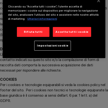
categoria dei dati rientrano gli indirizzi IP o i nomi a dominio dei
Cliccando su “Accetta tutti i cookie”, l'utente accetta di
computer utilizzati dagli utenti che si connettono al sito, gli indirizzi
memorizzare i cookie sul dispositivo per migliorare la navigazione
in notazione URI (Uniform Resource Identifier) delle risorse
del sito, analizzare l'utilizzo del sito e assistere nelle nostre attività
richieste, l’orario della richiesta, il metodo utilizzato nel sottoporre
di marketing.
Ulteriori informazioni
la richiesta al server, la dimensione del file ottenuto in risposta, il
codice numerico indicante lo stato della risposta data dal server
Rifiuta tutti
Accetta tutti i cookie
(buon fine, errore, ecc.) ed altri parametri relativi al sistema
operativo e all’ambiente informatico dell’utente.
Impostazioni cookie
Dati comunicati volontariamente
L’invio facoltativo, esplicito e volontario di messaggi agli indirizzi di
contatto indicati su questo sito e/o la compilazione di form di
raccolta dati comporta la successiva acquisizione dei dati
necessari per rispondere alle richieste.
COOKIES
Per i cookies e tecnologie equiparabili si veda la cookies policy nel
footer del sito. Per i cookies non tecnici e tecnologie equiparate la
base giuridica è il consenso ai sensi dell’art. 6 par. 1 lett. a) del
GDPR.