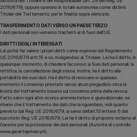
l’autorità del Titolare e del Responsabile (art. 29 del Reg. UE
2016/679), oppure operano in totale autonomia come distinti
Titolari del Trattamento, per le finalità sopra elencate.
TRASFERIMENTO DATI VERSO UN PAESE TERZO
I dati personali non verranno trasferiti al di fuori dell’UE.
DIRITTI DEGLI INTERESSATI
Lei potrà far valere i propri diritti come espressi dal Regolamento
UE 2016/679 artt.15 e ss, rivolgendosi al Titolare. Lei ha il diritto, in
qualunque momento, di chiedere l’accesso ai Suoi dati personali, la
rettifica, la cancellazione degli stessi. Inoltre, ha il diritto alla
portabilità dei suoi dati. Ha il diritto di revocare in qualsiasi
momento il consenso prestato senza alcun pregiudizio circa la
liceità del trattamento basata sul consenso prima della revoca.
Fatto salvo ogni altro ricorso amministrativo e giurisdizionale, se
ritiene che il trattamento dei dati che la riguardano, violi quanto
previsto dal Reg. UE 2016/679, ai sensi dell’art.15 lettera f) del
succitato Reg. UE 2016/679, Lei ha il diritto di proporre reclamo al
Garante per la protezione dei dati personali (Autorità di controllo
www.garanteprivacy.it).