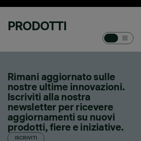
PRODOTTI
CATEGORIE
LAMPADE DA TERRA,
PIANTANE E LAMPADE
DA TAVOLO
DESIGN
GIO PONTI
PRODOTTI
6
Rimani aggiornato sulle
SHOP ONLINE
nostre ultime innovazioni.
Iscriviti alla nostra
newsletter per ricevere
aggiornamenti su nuovi
prodotti, fiere e iniziative.
ISCRIVITI