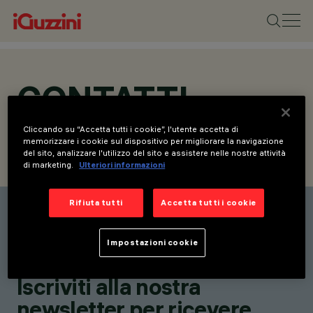
CONTATTI
Cliccando su “Accetta tutti i cookie”, l'utente accetta di
memorizzare i cookie sul dispositivo per migliorare la navigazione
del sito, analizzare l'utilizzo del sito e assistere nelle nostre attività
CONTATTI
RICHIEDI INFORMAZIONI
di marketing.
Ulteriori informazioni
Rifiuta tutti
Accetta tutti i cookie
Elenco contatti
Rimani aggiornato sulle
Impostazioni cookie
nostre ultime innovazioni.
Iscriviti alla nostra
newsletter per ricevere