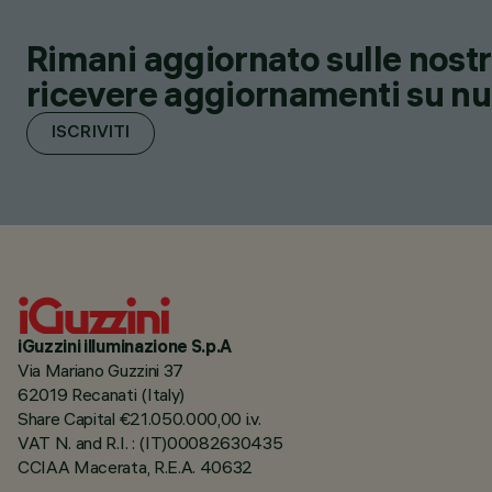
Rimani aggiornato sulle nostre
ricevere aggiornamenti su nuov
ISCRIVITI
iGuzzini illuminazione S.p.A
Via Mariano Guzzini 37
62019 Recanati (Italy)
Share Capital €21.050.000,00 i.v.
VAT N. and R.I. : (IT)00082630435
CCIAA Macerata, R.E.A. 40632