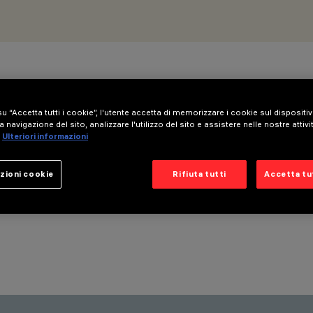
to online — uno spazio pensato per accendere la tua immaginazione e 
u “Accetta tutti i cookie”, l'utente accetta di memorizzare i cookie sul dispositi
a navigazione del sito, analizzare l'utilizzo del sito e assistere nelle nostre attivi
ombre — nei tuoi progetti.
Ulteriori informazioni
 quando la pagina sarà online?
zioni cookie
Rifiuta tutti
Accetta tut