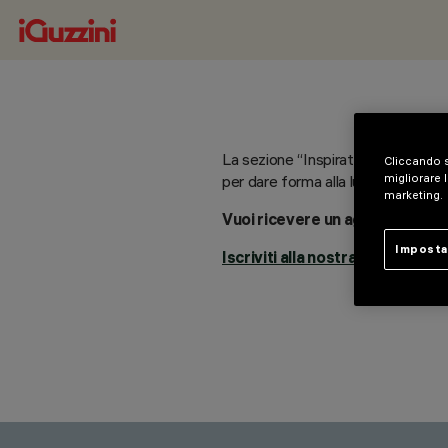
La sezione “Inspiration” sarà pres
Cliccando s
migliorare l
per dare forma alla luce — e alle 
marketing.
Vuoi ricevere un aggiornamento
Imposta
Iscriviti alla nostra newsletter.