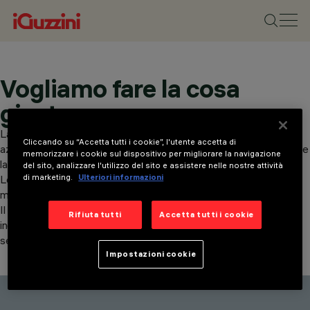
Vogliamo fare la cosa
giusta
La nostra organizzazione promuove la trasparenza e l’etica
Cliccando su “Accetta tutti i cookie”, l'utente accetta di
aziendale attraverso il nostro servizio di segnalazioni, che consente
memorizzare i cookie sul dispositivo per migliorare la navigazione
la segnalazione confidenziale di sospette irregolarità.
del sito, analizzare l'utilizzo del sito e assistere nelle nostre attività
di marketing.
Ulteriori informazioni
Le segnalazioni possono riguardare reati, corruzione, violazioni in
materia di salute, sicurezza, ambiente e privacy.
Il canale di segnalazione garantisce anonimato e sicurezza. Le
Rifiuta tutti
Accetta tutti i cookie
indagini vengono condotte con riservatezza e protezione per il
segnalante.
Impostazioni cookie