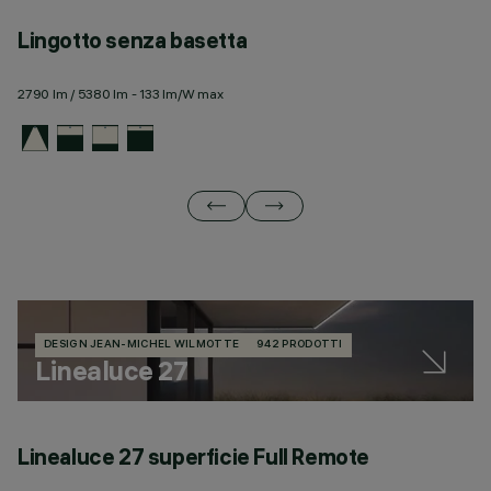
Lingotto senza basetta
L
2790 lm / 5380 lm - 133 lm/W max
23
DESIGN JEAN-MICHEL WILMOTTE
942 PRODOTTI
Linealuce 27
Linealuce 27 superficie Full Remote
L