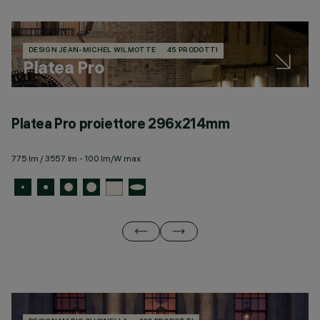
DESIGN JEAN-MICHEL WILMOTTE
45 PRODOTTI
Platea Pro
Platea Pro proiettore 296x214mm
P
775 lm / 3557 lm - 100 lm/W max
19