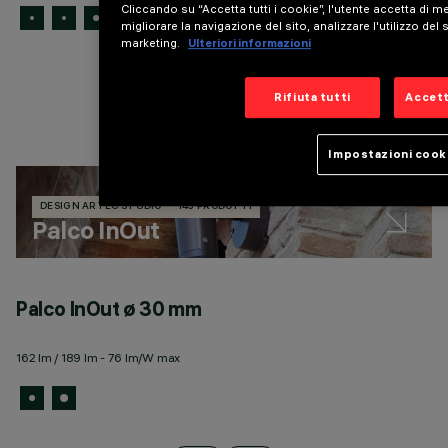
Cliccando su “Accetta tutti i cookie”, l'utente accetta di 
migliorare la navigazione del sito, analizzare l'utilizzo del s
marketing.
Ulteriori informazioni
Rifiuta tutti
Accett
Impostazioni cook
DESIGN ARTEC STUDIO
143 PRODOTTI
Palco InOut
Palco InOut ø 30 mm
P
162 lm / 189 lm - 76 lm/W max
6 