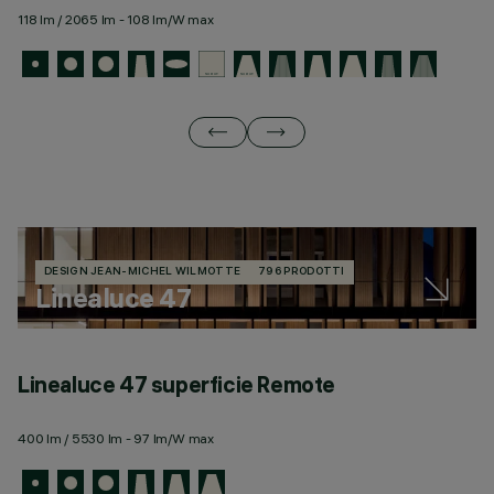
118 lm / 2065 lm - 108 lm/W max
11
DESIGN JEAN-MICHEL WILMOTTE
796 PRODOTTI
Linealuce 47
Linealuce 47 superficie Remote
L
400 lm / 5530 lm - 97 lm/W max
44