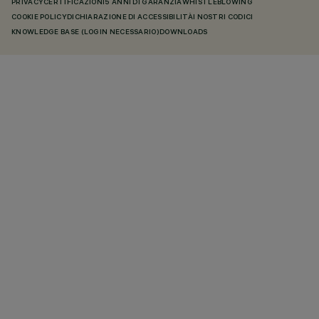
PRIVACY
CERTIFICAZIONI
5 ANNI DI GARANZIA
WHISTLEBLOWING
COOKIE POLICY
DICHIARAZIONE DI ACCESSIBILITÀ
I NOSTRI CODICI
KNOWLEDGE BASE (LOGIN NECESSARIO)
DOWNLOADS