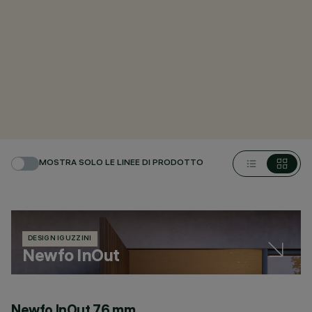
MOSTRA SOLO LE LINEE DI PRODOTTO
DESIGN IGUZZINI
Newfo InOut
Newfo InOut 76 mm
N