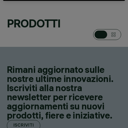
CATEGORIE
SOSPENSIONI,
PRODOTTI
LAMPADE DA TERRA,
PIANTANE E LAMPADE
DA TAVOLO,
APPARECCHI A
PARETE, APPARECCHI
PER EMERGENZA
DESIGN
IGUZZINI
Rimani aggiornato sulle
PRODOTTI
12
nostre ultime innovazioni.
Iscriviti alla nostra
newsletter per ricevere
aggiornamenti su nuovi
prodotti, fiere e iniziative.
ISCRIVITI