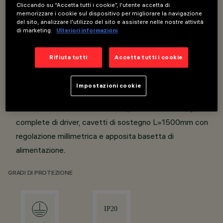
Cliccando su “Accetta tutti i cookie”, l'utente accetta di
Vano ottico in alluminio estruso anodizzato, schermo
memorizzare i cookie sul dispositivo per migliorare la navigazione
del sito, analizzare l'utilizzo del sito e assistere nelle nostre attività
diffusore in metacrilato per emissione luce generale o
di marketing.
Ulteriori informazioni
microprismato per emissione con luminanza controllata
UGR<19.
Rifiuta tutti
Accetta tutti i cookie
Versione con alimentazione elettronica e DALI.
Altezza ridotta dell’apparecchio.
Impostazioni cookie
Predisposto per l’accensione contemporanea di
entrambe le emissioni luminose (diretta e indiretta);
complete di driver, cavetti di sostegno L=1500mm con
regolazione millimetrica e apposita basetta di
alimentazione.
GRADI DI PROTEZIONE