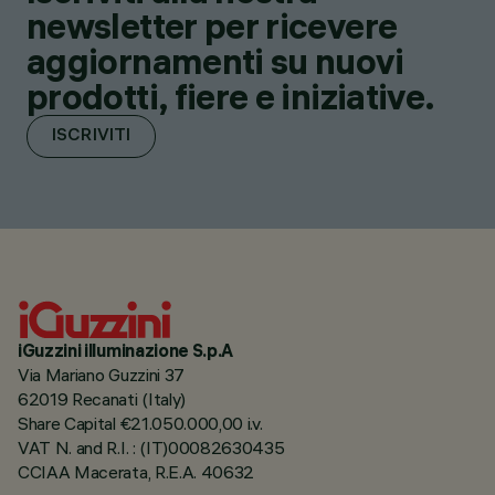
newsletter per ricevere
aggiornamenti su nuovi
prodotti, fiere e iniziative.
ISCRIVITI
iGuzzini illuminazione S.p.A
Via Mariano Guzzini 37
62019 Recanati (Italy)
Share Capital €21.050.000,00 i.v.
VAT N. and R.I. : (IT)00082630435
CCIAA Macerata, R.E.A. 40632