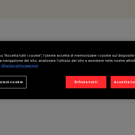
u “Accetta tutti i cookie”, l'utente accetta di memorizzare i cookie sul dispositi
a navigazione del sito, analizzare l'utilizzo del sito e assistere nelle nostre attivi
Ulteriori informazioni
zioni cookie
Rifiuta tutti
Accetta tut