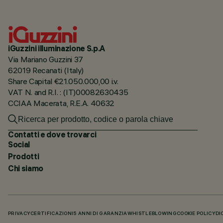
iGuzzini illuminazione S.p.A
Via Mariano Guzzini 37
62019 Recanati (Italy)
Share Capital €21.050.000,00 i.v.
VAT N. and R.I. : (IT)00082630435
CCIAA Macerata, R.E.A. 40632
Contatti e dove trovarci
Social
Prodotti
Chi siamo
PRIVACY
CERTIFICAZIONI
5 ANNI DI GARANZIA
WHISTLEBLOWING
COOKIE POLICY
DI