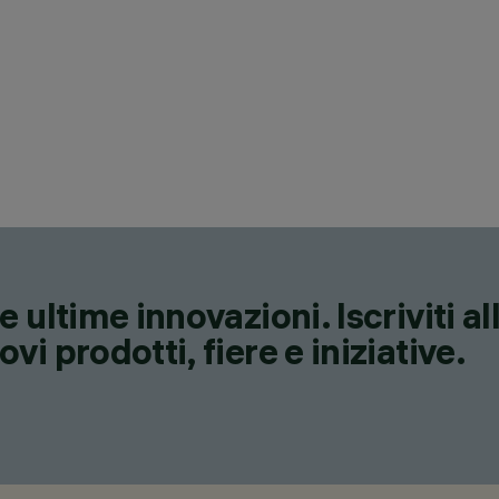
CATEGORIE
SOSPENSIONI, LAMPADE DA
A PARETE, APPARECCHI PE
DESIGN
IGUZZINI
PRODOTTI
12
 ultime innovazioni. Iscriviti a
i prodotti, fiere e iniziative.