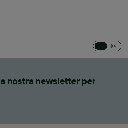
 TERRA, PIANTANE E LAMPADE DA TAVOLO, APPARECCHI
R EMERGENZA
lla nostra newsletter per