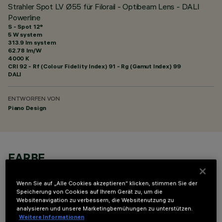
Strahler Spot LV Ø55 für Filorail - Optibeam Lens - DALI
Powerline
S - Spot 12°
5 W system
313.9 lm system
62.78 lm/W
4000 K
CRI
92
- Rf (Colour Fidelity Index) 91 - Rg (Gamut Index) 99
DALI
ENTWORFEN VON
Piano Design
FARBE
Wenn Sie auf „Alle Cookies akzeptieren“ klicken, stimmen Sie der
Speicherung von Cookies auf Ihrem Gerät zu, um die
Websitenavigation zu verbessern, die Websitenutzung zu
analysieren und unsere Marketingbemühungen zu unterstützen.
Weitere Informationen