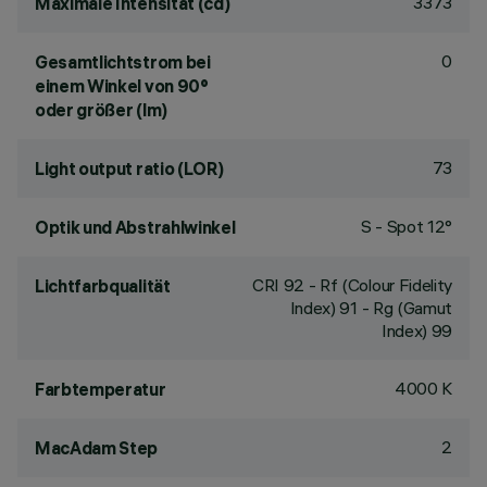
3373
Maximale Intensität (cd)
0
Gesamtlichtstrom bei
einem Winkel von 90°
oder größer (lm)
73
Light output ratio (LOR)
S - Spot 12°
Optik und Abstrahlwinkel
CRI
92
- Rf (Colour Fidelity
Lichtfarbqualität
Index) 91 - Rg (Gamut
Index) 99
4000 K
Farbtemperatur
2
MacAdam Step