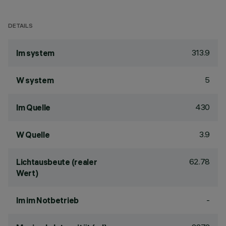
DETAILS
313.9
lm system
5
W system
430
lm Quelle
3.9
W Quelle
62.78
Lichtausbeute (realer
Wert)
-
lm im Notbetrieb