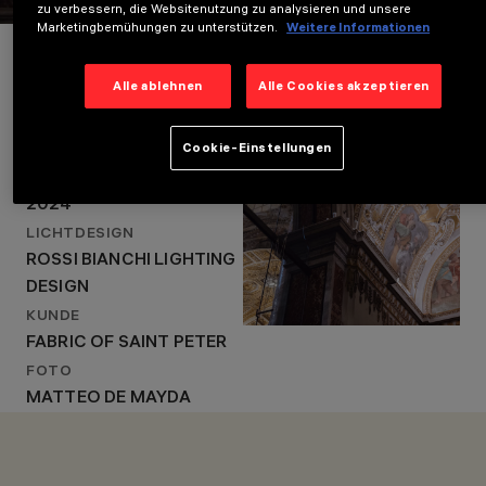
zu verbessern, die Websitenutzung zu analysieren und unsere
Marketingbemühungen zu unterstützen.
Weitere Informationen
Projektdetails
Alle ablehnen
Alle Cookies akzeptieren
LOCATION
Cookie-Einstellungen
VATICAN CITY, ITALY
STANDORT
VATICAN CITY, ITALY
JAHR
JAHR
2024
2024
LICHTDESIGN
LICHTDESIGN
ROSSI BIANCHI LIGHTING
ROSSI BIANCHI
LIGHTING DESIGN
DESIGN
KUNDE
FABRIC OF SAINT PETER
FOTO
MATTEO DE MAYDA