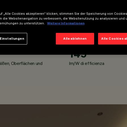
f „Alle Cookies akzeptieren“ klicken, stimmen Sie der Speicherung von Cookies
m die Websitenavigation zu verbessern, die Websitenutzung zu analysieren und 
emühungen zu unterstützen.
Weitere Informationen
D
ADJUSTABLE
SHALLOW
WALL WASHER
Einstellungen
Alle ablehnen
Alle Cookies 
Fino a
145
rößen, Oberflächen und
lm/W di efficienza