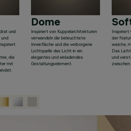
Dome
Sof
drat und
Inspiriert von Kuppelarchitekturen
Inspirier
e und
verwandeln die beleuchtete
der Natur
nspiriert
Innenfläche und die verborgene
weiche, m
n
Lichtquelle das Licht in ein
Das Licht
rie, die
elegantes und einladendes
und verst
ter mit
Gestaltungselement.
zwischen 
bindet.