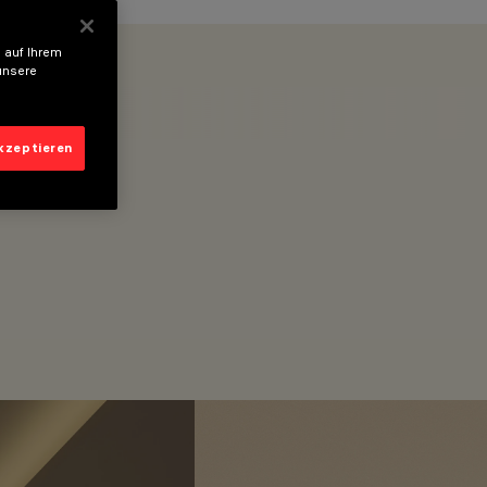
 auf Ihrem
unsere
akzeptieren
KATEGORIEN
DOWNLIGHTS UND EINBAULEUCHTEN
DESIGN
IGUZZINI