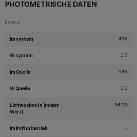
PHOTOMETRISCHE DATEN
DETAILS
435
lm system
6.7
W system
580
lm Quelle
5.5
W Quelle
64.93
Lichtausbeute (realer
Wert)
-
lm im Notbetrieb