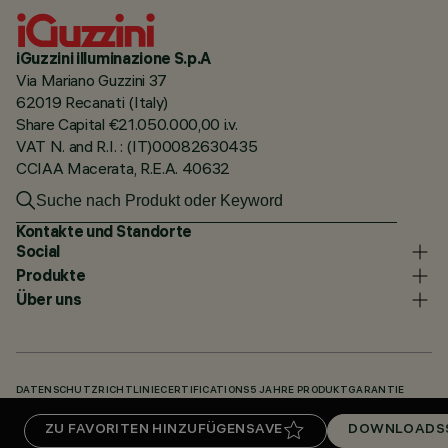
iGuzzini illuminazione S.p.A
Via Mariano Guzzini 37
62019 Recanati (Italy)
Share Capital €21.050.000,00 i.v.
VAT N. and R.I. : (IT)00082630435
CCIAA Macerata, R.E.A. 40632
Kontakte und Standorte
Social
Produkte
Über uns
DATENSCHUTZRICHTLINIE
CERTIFICATIONS
5 JAHRE PRODUKTGARANTIE
HINWEISGEBERSYSTEM
COOKIE POLICY
ACCESSIBILITY STATEMENT
ZU FAVORITEN HINZUFÜGEN
SAVE
DOWNLOADS
UNSERE CODES
KNOWLEDGE BASE (LOGIN REQUIRED)
DOWNLOADS