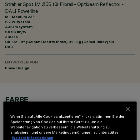
Strahler Spot LV Ø55 für Filorail - Optibeam Reflector -
DALI Powerline
M - Medium 23°
6.7 W system
435 lm system
64.93 lm/W
3000 K
CRI
92
- Rf (Colour Fidelity Index) 91 - Rg (Gamut Index) 99
DALI
ENTWORFEN VON
Piano Design
FARBE
Wenn Sie auf „Alle Cookies akzeptieren“ klicken, stimmen Sie der
Speicherung von Cookies auf Ihrem Gerät zu, um die
Websitenavigation zu verbessern, die Websitenutzung zu
analysieren und unsere Marketingbemühungen zu unterstützen.
Weitere Informationen