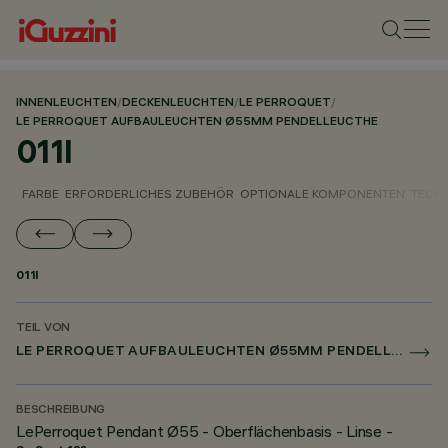
INNENLEUCHTEN
/
DECKENLEUCHTEN
/
LE PERROQUET
/
LE PERROQUET AUFBAULEUCHTEN Ø55MM PENDELLEUCTHE
011I
FARBE
ERFORDERLICHES ZUBEHÖR
OPTIONALE KOMPONENTEN
TECH
011I
TEIL VON
LE PERROQUET AUFBAULEUCHTEN Ø55MM PENDELLEUCTHE
BESCHREIBUNG
LePerroquet Pendant Ø55 - Oberflächenbasis - Linse -