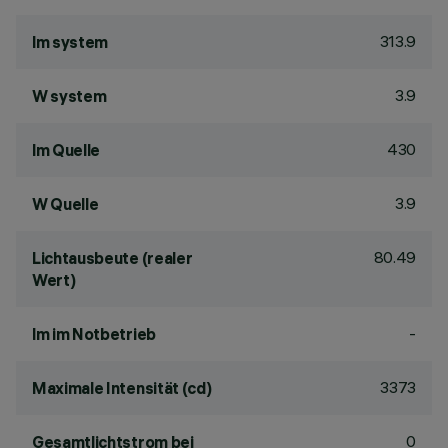
313.9
lm system
3.9
W system
430
lm Quelle
3.9
W Quelle
80.49
Lichtausbeute (realer
Wert)
-
lm im Notbetrieb
3373
Maximale Intensität (cd)
0
Gesamtlichtstrom bei