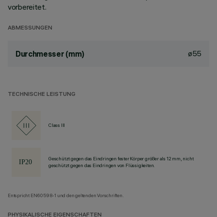
vorbereitet.
ABMESSUNGEN
ø55
Durchmesser (mm)
TECHNISCHE LEISTUNG
Class III
Geschützt gegen das Eindringen fester Körper größer als 12 mm, nicht
geschützt gegen das Eindringen von Flüssigkeiten.
Entspricht EN60598-1 und den geltenden Vorschriften.
PHYSIKALISCHE EIGENSCHAFTEN