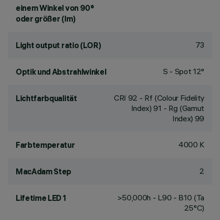
einem Winkel von 90°
oder größer (lm)
73
Light output ratio (LOR)
S - Spot 12°
Optik und Abstrahlwinkel
CRI
92
- Rf (Colour Fidelity
Lichtfarbqualität
Index) 91 - Rg (Gamut
Index) 99
4000 K
Farbtemperatur
2
MacAdam Step
>50,000h - L90 - B10 (Ta
Lifetime LED 1
25°C)