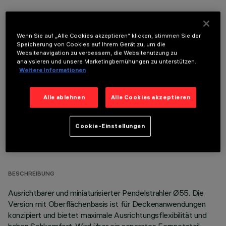
Wenn Sie auf „Alle Cookies akzeptieren“ klicken, stimmen Sie der
Speicherung von Cookies auf Ihrem Gerät zu, um die
Websitenavigation zu verbessern, die Websitenutzung zu
OPTIONALE KOMPONENTEN
analysieren und unsere Marketingbemühungen zu unterstützen.
Weitere Informationen
Alle ablehnen
Alle Cookies akzeptieren
Cookie-Einstellungen
TECHNISCHE DATEN
LETZTES UPDATE: 03.08.2026
BESCHREIBUNG
Ausrichtbarer und miniaturisierter Pendelstrahler Ø55. Die
Version mit Oberflächenbasis ist für Deckenanwendungen
konzipiert und bietet maximale Ausrichtungsflexibilität und