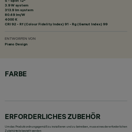
S - Spot 12°
3.9 W system
313.9 lm system
80.49 lm/W
4000 K
CRI
92
- Rf (Colour Fidelity Index) 91 - Rg (Gamut Index) 99
ENTWORFEN VON
Piano Design
FARBE
ERFORDERLICHES ZUBEHÖR
Um das Produkt ordnungsgemäß zu installieren und zu betreiben, muss eines der erforderlichen
Zubehörteile bestellt werden: