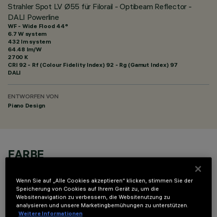
Strahler Spot LV Ø55 für Filorail - Optibeam Reflector -
DALI Powerline
WF - Wide Flood 44°
6.7 W system
432 lm system
64.48 lm/W
2700 K
CRI
92
- Rf (Colour Fidelity Index) 92 - Rg (Gamut Index) 97
DALI
ENTWORFEN VON
Piano Design
FARBE
Wenn Sie auf „Alle Cookies akzeptieren“ klicken, stimmen Sie der
Speicherung von Cookies auf Ihrem Gerät zu, um die
Websitenavigation zu verbessern, die Websitenutzung zu
analysieren und unsere Marketingbemühungen zu unterstützen.
Weitere Informationen