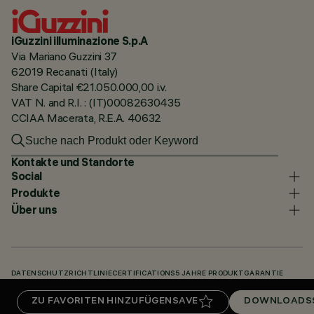
iGuzzini illuminazione S.p.A
Via Mariano Guzzini 37
62019 Recanati (Italy)
Share Capital €21.050.000,00 i.v.
VAT N. and R.I. : (IT)00082630435
CCIAA Macerata, R.E.A. 40632
Kontakte und Standorte
Social
Produkte
Über uns
DATENSCHUTZRICHTLINIE
CERTIFICATIONS
5 JAHRE PRODUKTGARANTIE
HINWEISGEBERSYSTEM
COOKIE POLICY
ACCESSIBILITY STATEMENT
ZU FAVORITEN HINZUFÜGEN
SAVE
DOWNLOADS
UNSERE CODES
KNOWLEDGE BASE (LOGIN REQUIRED)
DOWNLOADS