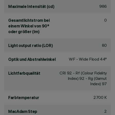
986
Maximale Intensität (cd)
0
Gesamtlichtstrom bei
einem Winkel von 90°
oder größer (lm)
80
Light output ratio (LOR)
WF - Wide Flood 44°
Optik und Abstrahlwinkel
CRI
92
- Rf (Colour Fidelity
Lichtfarbqualität
Index) 92 - Rg (Gamut
Index) 97
2700 K
Farbtemperatur
2
MacAdam Step