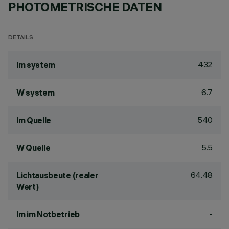
PHOTOMETRISCHE DATEN
DETAILS
432
lm system
6.7
W system
540
lm Quelle
5.5
W Quelle
64.48
Lichtausbeute (realer
Wert)
-
lm im Notbetrieb