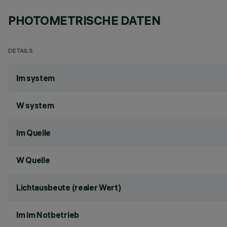
PHOTOMETRISCHE DATEN
DETAILS
lm system
W system
lm Quelle
W Quelle
Lichtausbeute (realer Wert)
lm im Notbetrieb