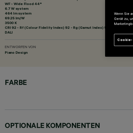
WF - Wide Flood 44°
6.7 W system
464 lm system
Wenn Sie au
69.25 lm/W
Gerät zu, u
3500 K
Marketingb
CRI
92
- Rf (Colour Fidelity Index) 92 - Rg (Gamut Index) 99
DALI
Cookie-
ENTWORFEN VON
Piano Design
FARBE
OPTIONALE KOMPONENTEN