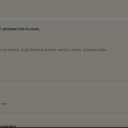
T
/
Ø55MM FÜR FILORAIL
CHE DATEN
ELEKTRISCHE DATEN
INSTALLATION
DOWNLOADS
E
Powerline