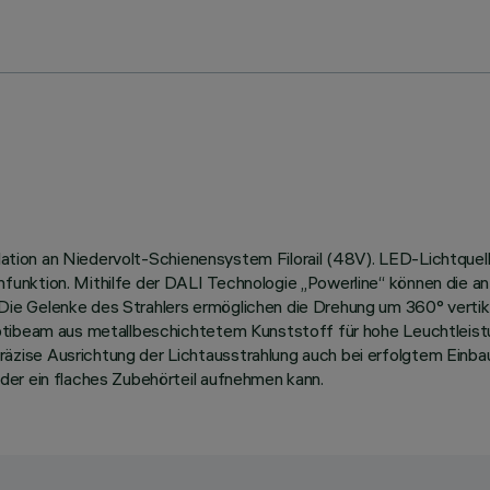
tallation an Niedervolt-Schienensystem Filorail (48V). LED-Lichtq
ktion. Mithilfe der DALI Technologie „Powerline“ können die an der
e Gelenke des Strahlers ermöglichen die Drehung um 360° vertika
Optibeam aus metallbeschichtetem Kunststoff für hohe Leuchtleist
äzise Ausrichtung der Lichtausstrahlung auch bei erfolgtem Ein
der ein flaches Zubehörteil aufnehmen kann.