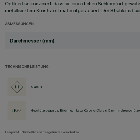
Optik ist so konzipiert, dass sie einen hohen Sehkomfort gewähr
metallisiertem Kunststoffmaterial gesteuert. Der Strahler ist
ABMESSUNGEN
Durchmesser (mm)
TECHNISCHE LEISTUNG
Class III
Geschützt gegen das Eindringen fester Körper größer als 12 mm, nicht geschützt
Entspricht EN60598-1 und den geltenden Vorschriften.