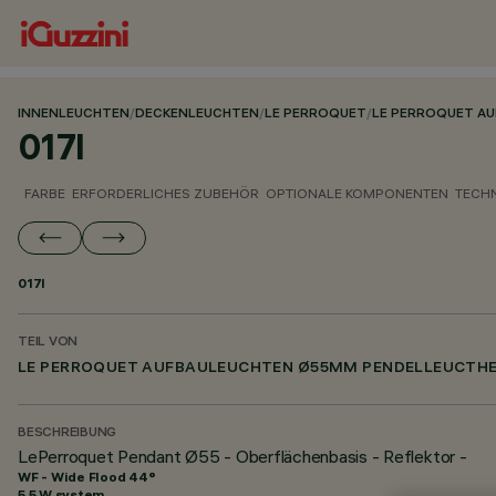
INNENLEUCHTEN
/
DECKENLEUCHTEN
/
LE PERROQUET
/
LE PERROQUET A
017I
FARBE
ERFORDERLICHES ZUBEHÖR
OPTIONALE KOMPONENTEN
TECH
017I
TEIL VON
LE PERROQUET AUFBAULEUCHTEN Ø55MM PENDELLEUCTH
BESCHREIBUNG
LePerroquet Pendant Ø55 - Oberflächenbasis - Reflektor -
WF - Wide Flood 44°
5.5 W system