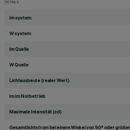
DETAILS
lm system
W system
lm Quelle
W Quelle
Lichtausbeute (realer Wert)
lm im Notbetrieb
Maximale Intensität (cd)
Gesamtlichtstrom bei einem Winkel von 90° oder größer