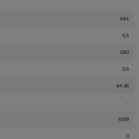
464
5.5
580
5.5
84.36
-
1059
0