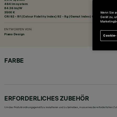
464 lm system
84.36 lm/W
3500 K
Wenn Sie au
CRI
92
- Rf (Colour Fidelity Index) 92 - Rg (Gamut Index) 99
Gerät zu, u
Marketingb
ENTWORFEN VON
Piano Design
Cookie-
FARBE
ERFORDERLICHES ZUBEHÖR
Um das Produkt ordnungsgemäß zu installieren und zu betreiben, muss eines der erforderlichen Zub