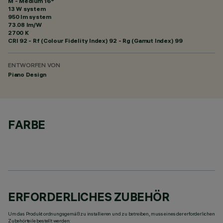
M - Medium 16°
13 W system
950 lm system
73.08 lm/W
2700 K
CRI
92
- Rf (Colour Fidelity Index) 92 - Rg (Gamut Index) 99
ENTWORFEN VON
Piano Design
FARBE
ERFORDERLICHES ZUBEHÖR
Um das Produkt ordnungsgemäß zu installieren und zu betreiben, muss eines der erforderlichen
Zubehörteile bestellt werden: