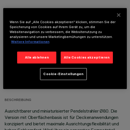
Wenn Sie auf „Alle Cookies akzeptieren“ klicken, stimmen Sie der
Speicherung von Cookies auf Ihrem Gerät zu, um die
Websitenavigation zu verbessern, die Websitenutzung zu
OPTIONALE KOMPONENTEN
analysieren und unsere Marketingbemühungen zu unterstützen.
Weitere Informationen
Alle ablehnen
Alle Cookies akzeptieren
Cookie-Einstellungen
TECHNISCHE DATEN
LETZTES UPDATE: 03.08.2026
BESCHREIBUNG
Ausrichtbarer und miniaturisierter Pendelstrahler Ø80. Die
Version mit Oberflächenbasis ist für Deckenanwendungen
konzipiert und bietet maximale Ausrichtungsflexibilität und