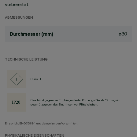
vorbereitet.
ABMESSUNGEN
ø80
Durchmesser (mm)
TECHNISCHE LEISTUNG
Class III
Geschützt gegen das Eindringen fester Körper größer als 12 mm, nicht
geschützt gegen das Eindringen von Flüssigkeiten.
Entspricht EN60598-1 und den geltenden Vorschriften.
PHYSIKALISCHE EIGENSCHAFTEN