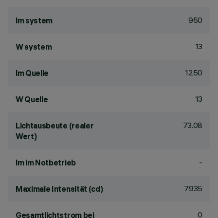
950
lm system
13
W system
1250
lm Quelle
13
W Quelle
73.08
Lichtausbeute (realer
Wert)
-
lm im Notbetrieb
7935
Maximale Intensität (cd)
0
Gesamtlichtstrom bei