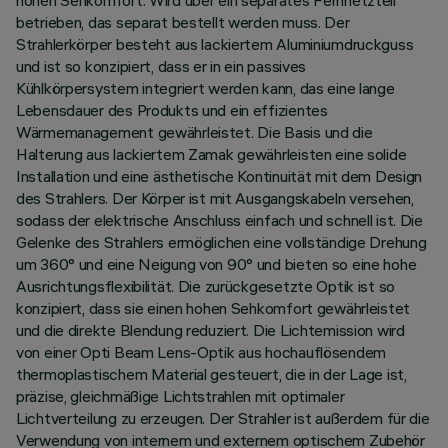
hohen Sehkomfort. Wird über ein separates Fernnetzteil
betrieben, das separat bestellt werden muss. Der
Strahlerkörper besteht aus lackiertem Aluminiumdruckguss
und ist so konzipiert, dass er in ein passives
Kühlkörpersystem integriert werden kann, das eine lange
Lebensdauer des Produkts und ein effizientes
Wärmemanagement gewährleistet. Die Basis und die
Halterung aus lackiertem Zamak gewährleisten eine solide
Installation und eine ästhetische Kontinuität mit dem Design
des Strahlers. Der Körper ist mit Ausgangskabeln versehen,
sodass der elektrische Anschluss einfach und schnell ist. Die
Gelenke des Strahlers ermöglichen eine vollständige Drehung
um 360° und eine Neigung von 90° und bieten so eine hohe
Ausrichtungsflexibilität. Die zurückgesetzte Optik ist so
konzipiert, dass sie einen hohen Sehkomfort gewährleistet
und die direkte Blendung reduziert. Die Lichtemission wird
von einer Opti Beam Lens-Optik aus hochauflösendem
thermoplastischem Material gesteuert, die in der Lage ist,
präzise, gleichmäßige Lichtstrahlen mit optimaler
Lichtverteilung zu erzeugen. Der Strahler ist außerdem für die
Verwendung von internem und externem optischem Zubehör