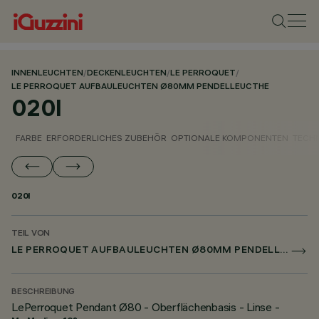
INNENLEUCHTEN
/
DECKENLEUCHTEN
/
LE PERROQUET
/
LE PERROQUET AUFBAULEUCHTEN Ø80MM PENDELLEUCTHE
020I
FARBE
ERFORDERLICHES ZUBEHÖR
OPTIONALE KOMPONENTEN
TECH
020I
TEIL VON
LE PERROQUET AUFBAULEUCHTEN Ø80MM PENDELLEUCTHE
BESCHREIBUNG
LePerroquet Pendant Ø80 - Oberflächenbasis - Linse -