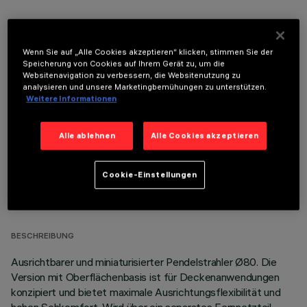
Wenn Sie auf „Alle Cookies akzeptieren“ klicken, stimmen Sie der
Speicherung von Cookies auf Ihrem Gerät zu, um die
Websitenavigation zu verbessern, die Websitenutzung zu
OPTIONALE KOMPONENTEN
analysieren und unsere Marketingbemühungen zu unterstützen.
Weitere Informationen
Alle ablehnen
Alle Cookies akzeptieren
Cookie-Einstellungen
TECHNISCHE DATEN
LETZTES UPDATE: 07.08.2026
BESCHREIBUNG
Ausrichtbarer und miniaturisierter Pendelstrahler Ø80. Die
Version mit Oberflächenbasis ist für Deckenanwendungen
konzipiert und bietet maximale Ausrichtungsflexibilität und