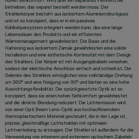
hohen Sehkomfort. Wird über ein separates Fernnetzteil
betrieben, das separat bestellt werden muss. Der
Strahlerkörper besteht aus lackiertem Aluminiumdruckguss
und ist so konzipiert, dass er in ein passives
Kühlkörpersystem integriert werden kann, das eine lange
Lebensdauer des Produkts und ein effizientes
Wärmemanagement gewährleistet. Die Basis und die
Halterung aus lackiertem Zamak gewährleisten eine solide
Installation und eine ästhetische Kontinuität mit dem Design
des Strahlers. Der Körper ist mit Ausgangskabeln versehen,
sodass der elektrische Anschluss einfach und schnell ist. Die
Gelenke des Strahlers ermöglichen eine vollständige Drehung
um 360° und eine Neigung von 90° und bieten so eine hohe
Ausrichtungsflexibilität. Die zurückgesetzte Optik ist so
konzipiert, dass sie einen hohen Sehkomfort gewährleistet
und die direkte Blendung reduziert. Die Lichtemission wird
von einer Opti Beam Lens-Optik aus hochauflösendem
thermoplastischem Material gesteuert, die in der Lage ist,
präzise, gleichmäßige Lichtstrahlen mit optimaler
Lichtverteilung zu erzeugen. Der Strahler ist außerdem für die
Verwendung von internem und externem optischem Zubehör