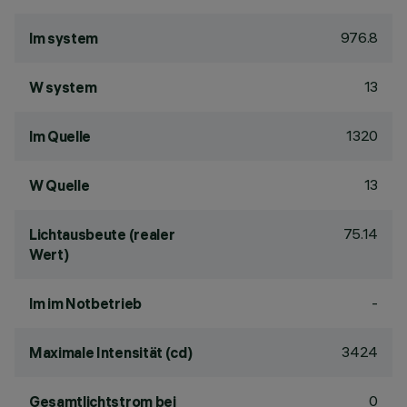
976.8
lm system
13
W system
1320
lm Quelle
13
W Quelle
75.14
Lichtausbeute (realer
Wert)
-
lm im Notbetrieb
3424
Maximale Intensität (cd)
0
Gesamtlichtstrom bei