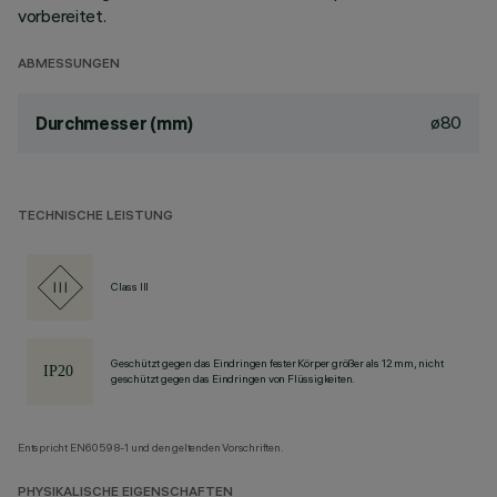
vorbereitet.
ABMESSUNGEN
ø80
Durchmesser (mm)
TECHNISCHE LEISTUNG
Class III
Geschützt gegen das Eindringen fester Körper größer als 12 mm, nicht
geschützt gegen das Eindringen von Flüssigkeiten.
Entspricht EN60598-1 und den geltenden Vorschriften.
PHYSIKALISCHE EIGENSCHAFTEN