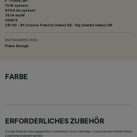
F - Flood 28°
13 W system
976.8 lm system
75.14 lm/W
3000 K
CRI
92
- Rf (Colour Fidelity Index) 92 - Rg (Gamut Index) 99
ENTWORFEN VON
Piano Design
FARBE
ERFORDERLICHES ZUBEHÖR
Um das Produkt ordnungsgemäß zu installieren und zu betreiben, muss eines der erforderlichen
Zubehörteile bestellt werden: