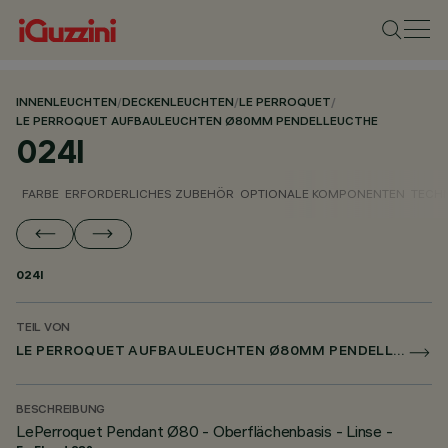
INNENLEUCHTEN
/
DECKENLEUCHTEN
/
LE PERROQUET
/
LE PERROQUET AUFBAULEUCHTEN Ø80MM PENDELLEUCTHE
024I
FARBE
ERFORDERLICHES ZUBEHÖR
OPTIONALE KOMPONENTEN
TECH
024I
TEIL VON
LE PERROQUET AUFBAULEUCHTEN Ø80MM PENDELLEUCTHE
BESCHREIBUNG
LePerroquet Pendant Ø80 - Oberflächenbasis - Linse -