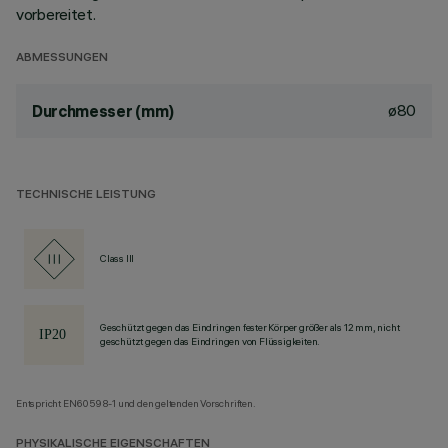
vorbereitet.
ABMESSUNGEN
ø80
Durchmesser (mm)
TECHNISCHE LEISTUNG
Class III
Geschützt gegen das Eindringen fester Körper größer als 12 mm, nicht
geschützt gegen das Eindringen von Flüssigkeiten.
Entspricht EN60598-1 und den geltenden Vorschriften.
PHYSIKALISCHE EIGENSCHAFTEN