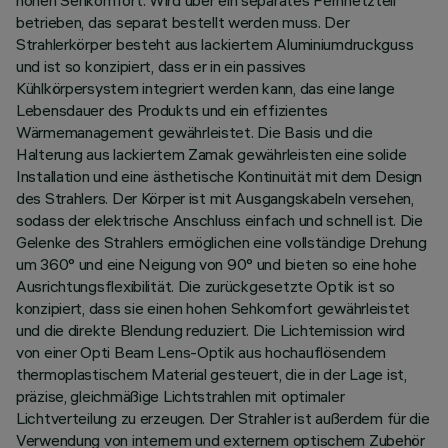
hohen Sehkomfort. Wird über ein separates Fernnetzteil
betrieben, das separat bestellt werden muss. Der
Strahlerkörper besteht aus lackiertem Aluminiumdruckguss
und ist so konzipiert, dass er in ein passives
Kühlkörpersystem integriert werden kann, das eine lange
Lebensdauer des Produkts und ein effizientes
Wärmemanagement gewährleistet. Die Basis und die
Halterung aus lackiertem Zamak gewährleisten eine solide
Installation und eine ästhetische Kontinuität mit dem Design
des Strahlers. Der Körper ist mit Ausgangskabeln versehen,
sodass der elektrische Anschluss einfach und schnell ist. Die
Gelenke des Strahlers ermöglichen eine vollständige Drehung
um 360° und eine Neigung von 90° und bieten so eine hohe
Ausrichtungsflexibilität. Die zurückgesetzte Optik ist so
konzipiert, dass sie einen hohen Sehkomfort gewährleistet
und die direkte Blendung reduziert. Die Lichtemission wird
von einer Opti Beam Lens-Optik aus hochauflösendem
thermoplastischem Material gesteuert, die in der Lage ist,
präzise, gleichmäßige Lichtstrahlen mit optimaler
Lichtverteilung zu erzeugen. Der Strahler ist außerdem für die
Verwendung von internem und externem optischem Zubehör