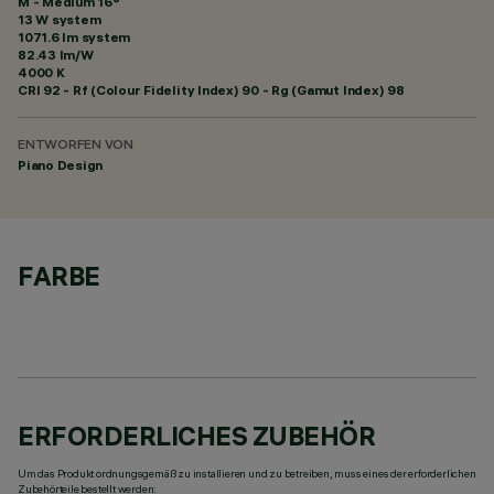
M - Medium 16°
13 W system
1071.6 lm system
82.43 lm/W
4000 K
CRI
92
- Rf (Colour Fidelity Index) 90 - Rg (Gamut Index) 98
ENTWORFEN VON
Piano Design
FARBE
ERFORDERLICHES ZUBEHÖR
Um das Produkt ordnungsgemäß zu installieren und zu betreiben, muss eines der erforderlichen
Zubehörteile bestellt werden: