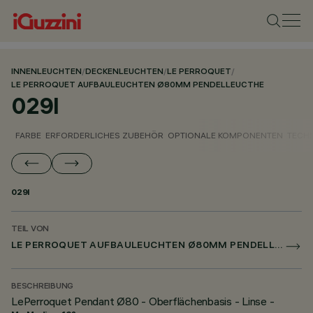
INNENLEUCHTEN
/
DECKENLEUCHTEN
/
LE PERROQUET
/
LE PERROQUET AUFBAULEUCHTEN Ø80MM PENDELLEUCTHE
029I
FARBE
ERFORDERLICHES ZUBEHÖR
OPTIONALE KOMPONENTEN
TECH
029I
TEIL VON
LE PERROQUET AUFBAULEUCHTEN Ø80MM PENDELLEUCTHE
BESCHREIBUNG
LePerroquet Pendant Ø80 - Oberflächenbasis - Linse -