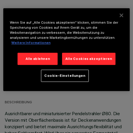
Wenn Sie auf „Alle Cookies akzeptieren“ klicken, stimmen Sie der
Speicherung von Cookies auf Ihrem Gerät zu, um die
Websitenavigation zu verbessern, die Websitenutzung zu
OPTIONALE KOMPONENTEN
analysieren und unsere Marketingbemühungen zu unterstützen.
Weitere Informationen
Alle ablehnen
Alle Cookies akzeptieren
Cookie-Einstellungen
TECHNISCHE DATEN
LETZTES UPDATE: 03.08.2026
BESCHREIBUNG
Ausrichtbarer und miniaturisierter Pendelstrahler Ø80. Die
Version mit Oberflächenbasis ist für Deckenanwendungen
konzipiert und bietet maximale Ausrichtungsflexibilität und