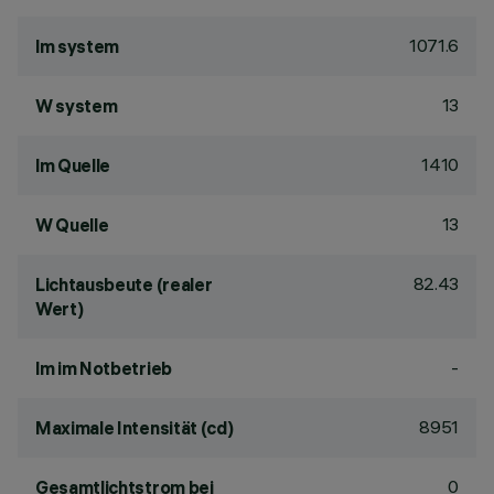
1071.6
lm system
13
W system
1410
lm Quelle
13
W Quelle
82.43
Lichtausbeute (realer
Wert)
-
lm im Notbetrieb
8951
Maximale Intensität (cd)
0
Gesamtlichtstrom bei