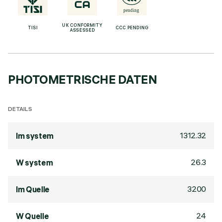
UK CONFORMITY
TISI
CCC PENDING
ASSESSED
PHOTOMETRISCHE DATEN
DETAILS
1312.32
lm system
26.3
W system
3200
lm Quelle
24
W Quelle