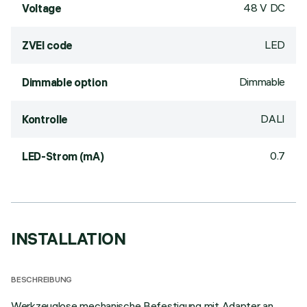
48 V DC
Voltage
LED
ZVEI code
Dimmable
Dimmable option
DALI
Kontrolle
0.7
LED-Strom (mA)
INSTALLATION
BESCHREIBUNG
Werkzeuglose mechanische Befestigung mit Adapter an