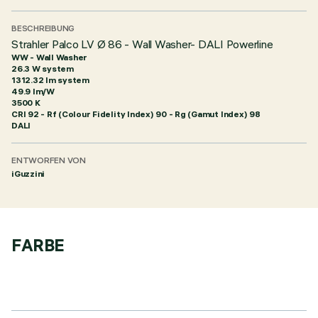
BESCHREIBUNG
Strahler Palco LV Ø 86 - Wall Washer- DALI Powerline
WW - Wall Washer
26.3 W system
1312.32 lm system
49.9 lm/W
3500 K
CRI
92
- Rf (Colour Fidelity Index) 90 - Rg (Gamut Index) 98
DALI
ENTWORFEN VON
iGuzzini
FARBE