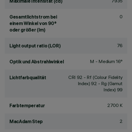
7935
Maximale Intensität (cd)
0
Gesamtlichtstrom bei
einem Winkel von 90°
oder größer (lm)
76
Light output ratio (LOR)
M - Medium 16°
Optik und Abstrahlwinkel
CRI
92
- Rf (Colour Fidelity
Lichtfarbqualität
Index) 92 - Rg (Gamut
Index) 99
2700 K
Farbtemperatur
2
MacAdam Step