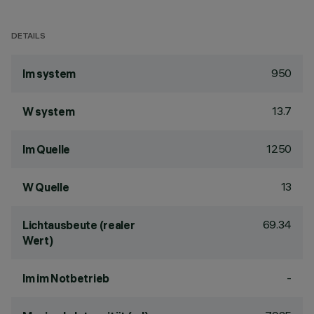
DETAILS
950
lm system
13.7
W system
1250
lm Quelle
13
W Quelle
69.34
Lichtausbeute (realer
Wert)
-
lm im Notbetrieb