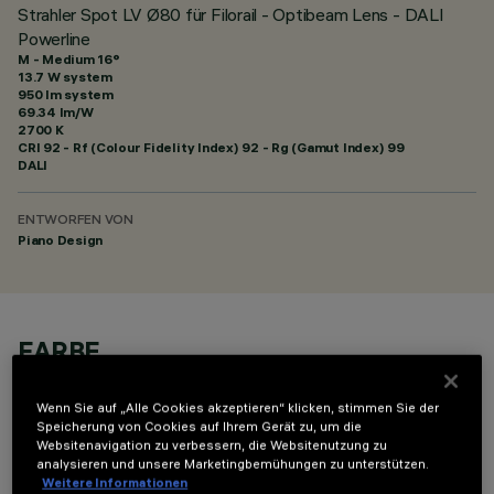
Strahler Spot LV Ø80 für Filorail - Optibeam Lens - DALI
Powerline
M - Medium 16°
13.7 W system
950 lm system
69.34 lm/W
2700 K
CRI
92
- Rf (Colour Fidelity Index) 92 - Rg (Gamut Index) 99
DALI
ENTWORFEN VON
Piano Design
FARBE
Wenn Sie auf „Alle Cookies akzeptieren“ klicken, stimmen Sie der
Speicherung von Cookies auf Ihrem Gerät zu, um die
Websitenavigation zu verbessern, die Websitenutzung zu
analysieren und unsere Marketingbemühungen zu unterstützen.
Weitere Informationen