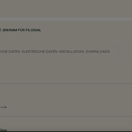
T
/
Ø80MM FÜR FILORAIL
CHE DATEN
ELEKTRISCHE DATEN
INSTALLATION
DOWNLOADS
E
line