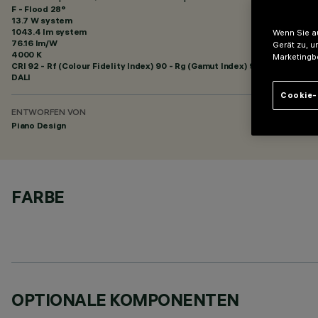
F - Flood 28°
13.7 W system
1043.4 lm system
Wenn Sie au
76.16 lm/W
Gerät zu, u
4000 K
Marketingb
CRI
92
- Rf (Colour Fidelity Index) 90 - Rg (Gamut Index) 98
DALI
Cookie-
ENTWORFEN VON
Piano Design
FARBE
OPTIONALE KOMPONENTEN