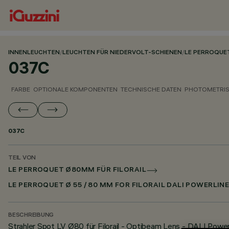
INNENLEUCHTEN
/
LEUCHTEN FÜR NIEDERVOLT-SCHIENEN
/
LE PERROQUE
037C
FARBE
OPTIONALE KOMPONENTEN
TECHNISCHE DATEN
PHOTOMETRIS
037C
TEIL VON
LE PERROQUET Ø80MM FÜR FILORAIL
LE PERROQUET Ø 55 / 80 MM FOR FILORAIL DALI POWERLIN
BESCHREIBUNG
Strahler Spot LV Ø80 für Filorail - Optibeam Lens - DALI Power