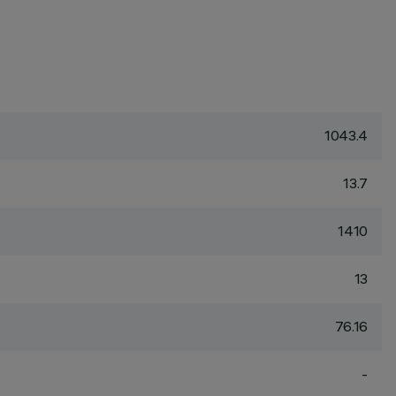
1043.4
13.7
1410
13
76.16
-