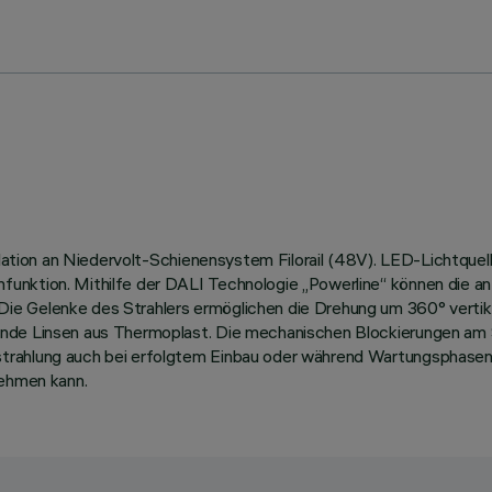
tallation an Niedervolt-Schienensystem Filorail (48V). LED-Lichtq
ktion. Mithilfe der DALI Technologie „Powerline“ können die an der
e Gelenke des Strahlers ermöglichen die Drehung um 360° vertika
ende Linsen aus Thermoplast. Die mechanischen Blockierungen am 
strahlung auch bei erfolgtem Einbau oder während Wartungsphase
nehmen kann.