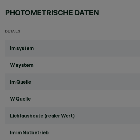
PHOTOMETRISCHE DATEN
DETAILS
lm system
W system
lm Quelle
W Quelle
Lichtausbeute (realer Wert)
lm im Notbetrieb