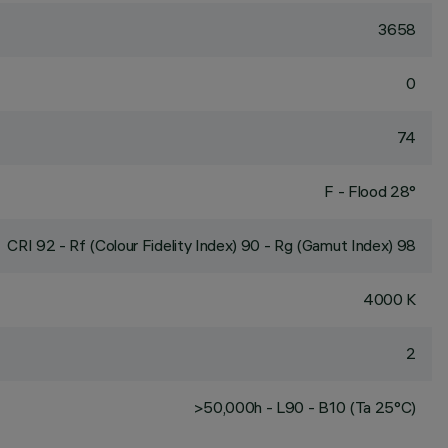
3658
0
74
F - Flood 28°
CRI
92
- Rf (Colour Fidelity Index) 90 - Rg (Gamut Index) 98
4000 K
2
>50,000h - L90 - B10 (Ta 25°C)