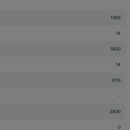
1365
14
1820
14
97.5
-
2830
0