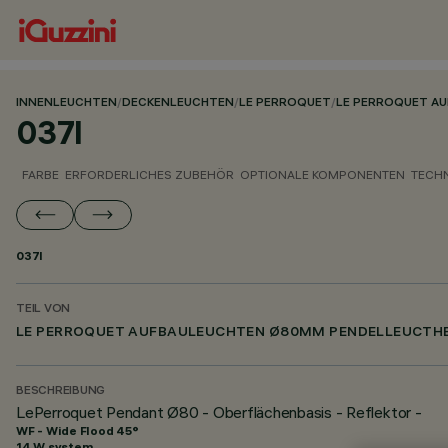
INNENLEUCHTEN
/
DECKENLEUCHTEN
/
LE PERROQUET
/
LE PERROQUET A
037I
FARBE
ERFORDERLICHES ZUBEHÖR
OPTIONALE KOMPONENTEN
TECH
037I
TEIL VON
LE PERROQUET AUFBAULEUCHTEN Ø80MM PENDELLEUCTH
BESCHREIBUNG
LePerroquet Pendant Ø80 - Oberflächenbasis - Reflektor -
WF - Wide Flood 45°
14 W system