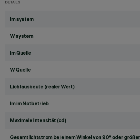
DETAILS
lm system
W system
lm Quelle
W Quelle
Lichtausbeute (realer Wert)
lm im Notbetrieb
Maximale Intensität (cd)
Gesamtlichtstrom bei einem Winkel von 90° oder größer