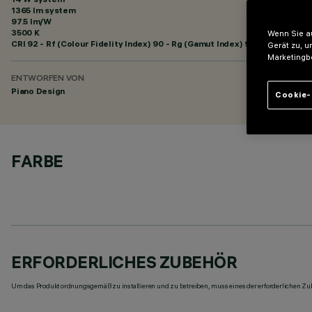
1365 lm system
97.5 lm/W
3500 K
Wenn Sie au
CRI
92
- Rf (Colour Fidelity Index) 90 - Rg (Gamut Index) 98
Gerät zu, u
Marketingb
ENTWORFEN VON
Piano Design
Cookie-
FARBE
ERFORDERLICHES ZUBEHÖR
Um das Produkt ordnungsgemäß zu installieren und zu betreiben, muss eines der erforderlichen Zub