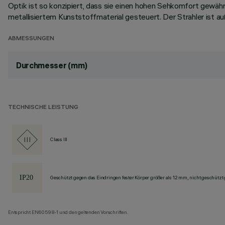
Optik ist so konzipiert, dass sie einen hohen Sehkomfort gewähr
metallisiertem Kunststoffmaterial gesteuert. Der Strahler ist
ABMESSUNGEN
Durchmesser (mm)
TECHNISCHE LEISTUNG
Class III
Geschützt gegen das Eindringen fester Körper größer als 12 mm, nicht geschützt
Entspricht EN60598-1 und den geltenden Vorschriften.