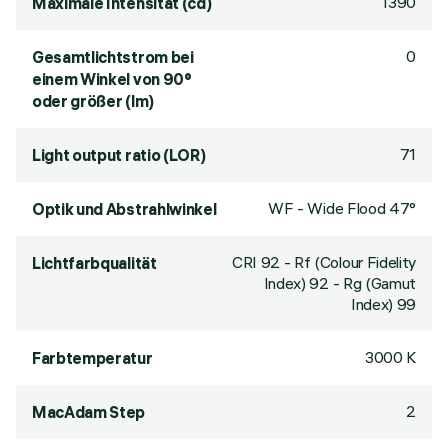
1390
Maximale Intensität (cd)
0
Gesamtlichtstrom bei
einem Winkel von 90°
oder größer (lm)
71
Light output ratio (LOR)
WF - Wide Flood 47°
Optik und Abstrahlwinkel
CRI
92
- Rf (Colour Fidelity
Lichtfarbqualität
Index) 92 - Rg (Gamut
Index) 99
3000 K
Farbtemperatur
2
MacAdam Step