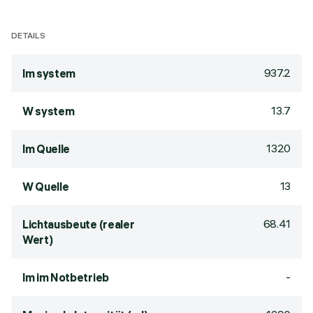
DETAILS
937.2
lm system
13.7
W system
1320
lm Quelle
13
W Quelle
68.41
Lichtausbeute (realer
Wert)
-
lm im Notbetrieb