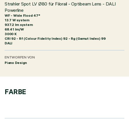
Strahler Spot LV Ø80 für Filorail - Optibeam Lens - DALI
Powerline
WF - Wide Flood 47°
13.7 W system
937.2 lm system
68.41 lm/W
3000 K
CRI
92
- Rf (Colour Fidelity Index) 92 - Rg (Gamut Index) 99
DALI
ENTWORFEN VON
Piano Design
FARBE