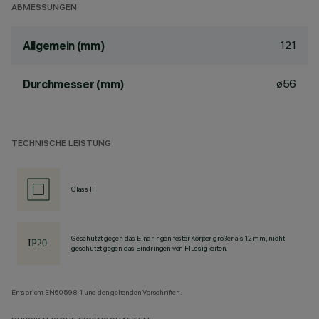
ABMESSUNGEN
121
Allgemein (mm)
ø56
Durchmesser (mm)
TECHNISCHE LEISTUNG
Class II
Geschützt gegen das Eindringen fester Körper größer als 12 mm, nicht
geschützt gegen das Eindringen von Flüssigkeiten.
Entspricht EN60598-1 und den geltenden Vorschriften.