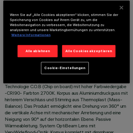
Wenn Sie auf „Alle Cookies akzeptieren“ klicken, stimmen Sie der
Speicherung von Cookies auf Ihrem Gerät zu, um die
Websitenavigation zu verbessern, die Websitenutzung zu
analysieren und unsere Marketingbemühungen zu unterstützen.
Weitere Informationen
TECHNISCHE DATEN
LETZTES UPDATE: 06.08.2026
Alle ablehnen
Alle Cookies akzeptieren
BESCHREIBUNG
Cookie-Einstellungen
Ausrichtbarer Strahler Ø56 mit Adapter zum Einbau an einer
Stromschiene mit Netzspannung. Led-Lichtquelle mit
Technologie C.O.B (Chip on board) mit hoher Farbwiedergabe
-CRI90- Farbton 2700K. Korpus aus Aluminiumdruckguss mit
hinterem Verschluss und Stirnring aus Thermoplast (Mass-
Balance). Das Produkt ermöglicht eine Drehung von 360° um
die vertikale Achse mit mechanischer Arretierung und eine
Neigung von 90° auf der horizontalen Ebene. Passive
Wärmeableitung. System OptiBeam Lens mit
VeryWideflood-Optik. Korpus komplett mit dimmbarer