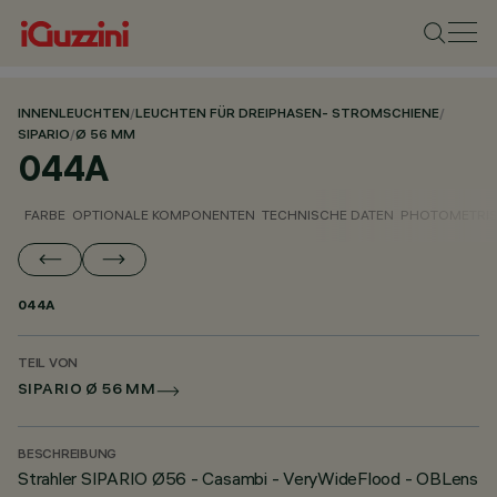
INNENLEUCHTEN
/
LEUCHTEN FÜR DREIPHASEN- STROMSCHIENE
/
SIPARIO
/
Ø 56 MM
044A
FARBE
OPTIONALE KOMPONENTEN
TECHNISCHE DATEN
PHOTOMETRIS
044A
TEIL VON
SIPARIO Ø 56 MM
BESCHREIBUNG
Strahler SIPARIO Ø56 - Casambi - VeryWideFlood - OBLens