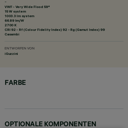
-
VWF - Very Wide Flood 59°
15 W system
1003.3 lm system
66.89 lm/W
2700 K
CRI
92
- Rf (Colour Fidelity Index) 92 - Rg (Gamut Index) 99
Casambi
ENTWORFEN VON
iGuzzini
FARBE
OPTIONALE KOMPONENTEN