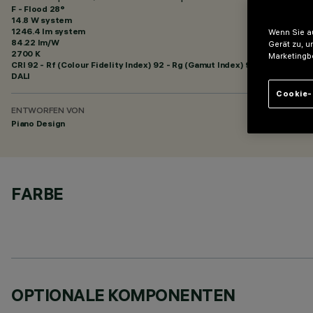
F - Flood 28°
14.8 W system
1246.4 lm system
Wenn Sie au
84.22 lm/W
Gerät zu, u
2700 K
Marketingb
CRI
92
- Rf (Colour Fidelity Index) 92 - Rg (Gamut Index) 99
DALI
Cookie-
ENTWORFEN VON
Piano Design
FARBE
OPTIONALE KOMPONENTEN