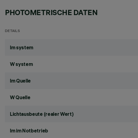
PHOTOMETRISCHE DATEN
DETAILS
lm system
W system
lm Quelle
W Quelle
Lichtausbeute (realer Wert)
lm im Notbetrieb