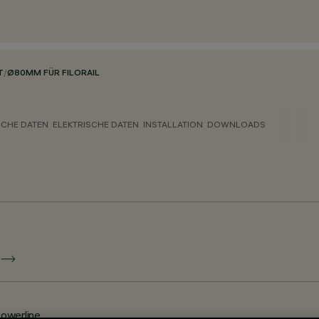
T
/
Ø80MM FÜR FILORAIL
CHE DATEN
ELEKTRISCHE DATEN
INSTALLATION
DOWNLOADS
E
Powerline