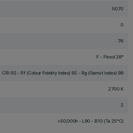
5070
0
76
F - Flood 28°
CRI
92
- Rf (Colour Fidelity Index) 92 - Rg (Gamut Index) 99
2700 K
2
>50,000h - L90 - B10 (Ta 25°C)