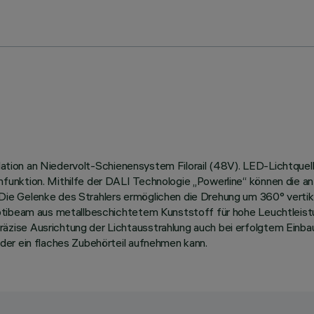
tallation an Niedervolt-Schienensystem Filorail (48V). LED-Lichtq
ktion. Mithilfe der DALI Technologie „Powerline“ können die an der
e Gelenke des Strahlers ermöglichen die Drehung um 360° vertika
Optibeam aus metallbeschichtetem Kunststoff für hohe Leuchtleist
äzise Ausrichtung der Lichtausstrahlung auch bei erfolgtem Ein
der ein flaches Zubehörteil aufnehmen kann.