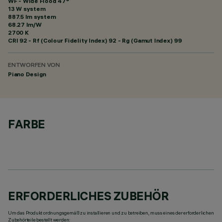
WF - Wide Flood 47°
13 W system
887.5 lm system
68.27 lm/W
2700 K
CRI
92
- Rf (Colour Fidelity Index) 92 - Rg (Gamut Index) 99
ENTWORFEN VON
Piano Design
FARBE
ERFORDERLICHES ZUBEHÖR
Um das Produkt ordnungsgemäß zu installieren und zu betreiben, muss eines der erforderlichen
Zubehörteile bestellt werden: