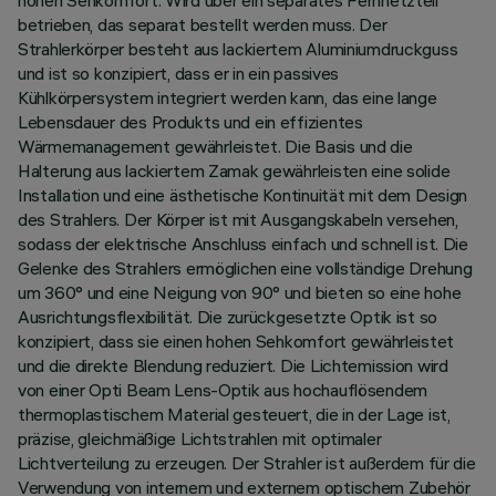
hohen Sehkomfort. Wird über ein separates Fernnetzteil
betrieben, das separat bestellt werden muss. Der
Strahlerkörper besteht aus lackiertem Aluminiumdruckguss
und ist so konzipiert, dass er in ein passives
Kühlkörpersystem integriert werden kann, das eine lange
Lebensdauer des Produkts und ein effizientes
Wärmemanagement gewährleistet. Die Basis und die
Halterung aus lackiertem Zamak gewährleisten eine solide
Installation und eine ästhetische Kontinuität mit dem Design
des Strahlers. Der Körper ist mit Ausgangskabeln versehen,
sodass der elektrische Anschluss einfach und schnell ist. Die
Gelenke des Strahlers ermöglichen eine vollständige Drehung
um 360° und eine Neigung von 90° und bieten so eine hohe
Ausrichtungsflexibilität. Die zurückgesetzte Optik ist so
konzipiert, dass sie einen hohen Sehkomfort gewährleistet
und die direkte Blendung reduziert. Die Lichtemission wird
von einer Opti Beam Lens-Optik aus hochauflösendem
thermoplastischem Material gesteuert, die in der Lage ist,
präzise, gleichmäßige Lichtstrahlen mit optimaler
Lichtverteilung zu erzeugen. Der Strahler ist außerdem für die
Verwendung von internem und externem optischem Zubehör