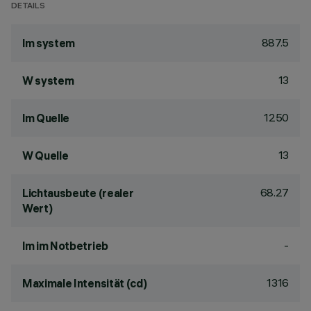
DETAILS
887.5
lm system
13
W system
1250
lm Quelle
13
W Quelle
68.27
Lichtausbeute (realer
Wert)
-
lm im Notbetrieb
1316
Maximale Intensität (cd)