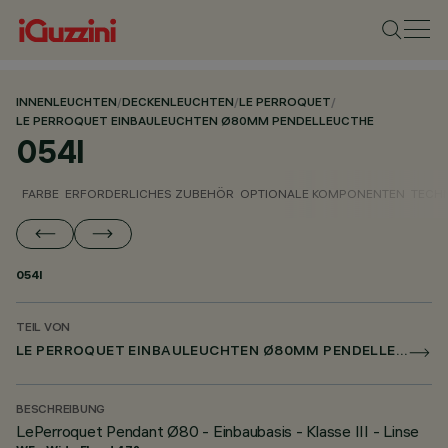
INNENLEUCHTEN
/
DECKENLEUCHTEN
/
LE PERROQUET
/
LE PERROQUET EINBAULEUCHTEN Ø80MM PENDELLEUCTHE
054I
FARBE
ERFORDERLICHES ZUBEHÖR
OPTIONALE KOMPONENTEN
TECH
054I
TEIL VON
LE PERROQUET EINBAULEUCHTEN Ø80MM PENDELLEUCTHE
BESCHREIBUNG
LePerroquet Pendant Ø80 - Einbaubasis - Klasse III - Linse