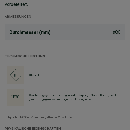
vorbereitet.
ABMESSUNGEN
ø80
Durchmesser (mm)
TECHNISCHE LEISTUNG
Class III
Geschützt gegen das Eindringen fester Körper größer als 12 mm, nicht
geschützt gegen das Eindringen von Flüssigkeiten.
Entspricht EN60598-1 und den geltenden Vorschriften.
PHYSIKALISCHE EIGENSCHAFTEN