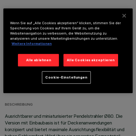
Wenn Sie auf „Alle Cookies akzeptieren“ klicken, stimmen Sie der
Speicherung von Cookies auf Ihrem Gerät zu, um die
Websitenavigation zu verbessern, die Websitenutzung zu
OPTIONALE KOMPONENTEN
analysieren und unsere Marketingbemühungen zu unterstützen.
Weitere Informationen
Alle ablehnen
Alle Cookies akzeptieren
Cookie-Einstellungen
TECHNISCHE DATEN
LETZTES UPDATE: 04.08.2026
BESCHREIBUNG
Ausrichtbarer und miniaturisierter Pendelstrahler Ø80. Die
Version mit Einbaubasis ist für Deckenanwendungen
konzipiert und bietet maximale Ausrichtungsflexibilität und