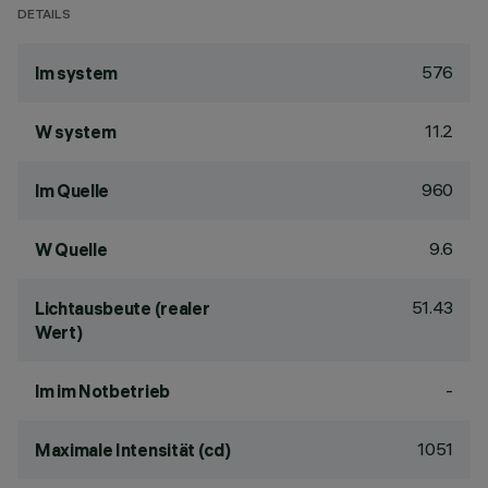
DETAILS
576
lm system
11.2
W system
960
lm Quelle
9.6
W Quelle
51.43
Lichtausbeute (realer
Wert)
-
lm im Notbetrieb
1051
Maximale Intensität (cd)