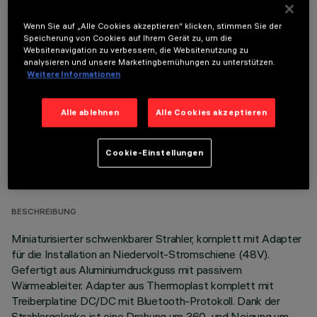
Wenn Sie auf „Alle Cookies akzeptieren“ klicken, stimmen Sie der
Speicherung von Cookies auf Ihrem Gerät zu, um die
OPTIONALE KOMPONENTEN
Websitenavigation zu verbessern, die Websitenutzung zu
analysieren und unsere Marketingbemühungen zu unterstützen.
Weitere Informationen
Alle ablehnen
Alle Cookies akzeptieren
TECHNISCHE DATEN
Cookie-Einstellungen
LETZTES UPDATE: 06.08.2026
BESCHREIBUNG
Miniaturisierter schwenkbarer Strahler, komplett mit Adapter
für die Installation an Niedervolt-Stromschiene (48V).
Gefertigt aus Aluminiumdruckguss mit passivem
Wärmeableiter. Adapter aus Thermoplast komplett mit
Treiberplatine DC/DC mit Bluetooth-Protokoll. Dank der
Strahlergelenke ist eine Drehung um 360 und Neigung um