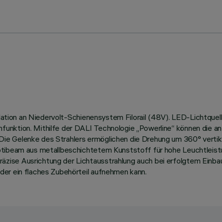
tallation an Niedervolt-Schienensystem Filorail (48V). LED-Lichtq
ktion. Mithilfe der DALI Technologie „Powerline“ können die an der
e Gelenke des Strahlers ermöglichen die Drehung um 360° vertika
Optibeam aus metallbeschichtetem Kunststoff für hohe Leuchtleist
äzise Ausrichtung der Lichtausstrahlung auch bei erfolgtem Ein
der ein flaches Zubehörteil aufnehmen kann.