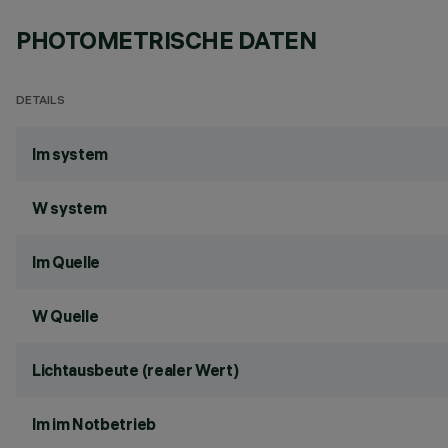
PHOTOMETRISCHE DATEN
DETAILS
lm system
W system
lm Quelle
W Quelle
Lichtausbeute (realer Wert)
lm im Notbetrieb