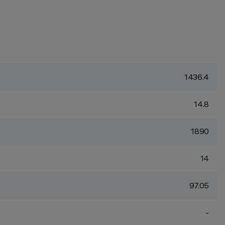
1436.4
14.8
1890
14
97.05
-