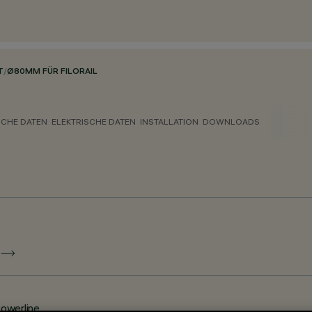
T
/
Ø80MM FÜR FILORAIL
CHE DATEN
ELEKTRISCHE DATEN
INSTALLATION
DOWNLOADS
E
Powerline