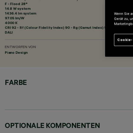
F - Flood 28°
14.8 W system
1436.4 lm system
Wenn Sie au
97.05 lm/W
Gerät zu, u
4000 K
Marketingb
CRI
92
- Rf (Colour Fidelity Index) 90 - Rg (Gamut Index) 98
DALI
Cookie-
ENTWORFEN VON
Piano Design
FARBE
OPTIONALE KOMPONENTEN