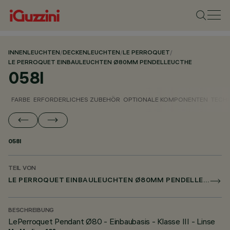
INNENLEUCHTEN
/
DECKENLEUCHTEN
/
LE PERROQUET
/
LE PERROQUET EINBAULEUCHTEN Ø80MM PENDELLEUCTHE
058I
FARBE
ERFORDERLICHES ZUBEHÖR
OPTIONALE KOMPONENTEN
TECH
058I
TEIL VON
LE PERROQUET EINBAULEUCHTEN Ø80MM PENDELLEUCTHE
BESCHREIBUNG
LePerroquet Pendant Ø80 - Einbaubasis - Klasse III - Linse