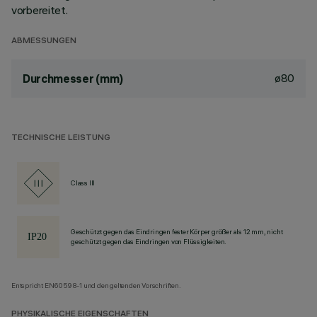
vorbereitet.
ABMESSUNGEN
ø80
Durchmesser (mm)
TECHNISCHE LEISTUNG
Class III
Geschützt gegen das Eindringen fester Körper größer als 12 mm, nicht
geschützt gegen das Eindringen von Flüssigkeiten.
Entspricht EN60598-1 und den geltenden Vorschriften.
PHYSIKALISCHE EIGENSCHAFTEN