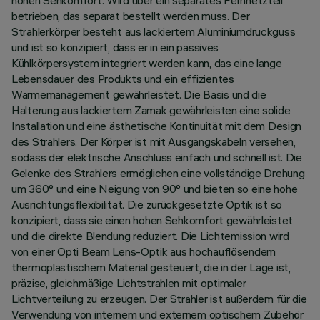
hohen Sehkomfort. Wird über ein separates Fernnetzteil
betrieben, das separat bestellt werden muss. Der
Strahlerkörper besteht aus lackiertem Aluminiumdruckguss
und ist so konzipiert, dass er in ein passives
Kühlkörpersystem integriert werden kann, das eine lange
Lebensdauer des Produkts und ein effizientes
Wärmemanagement gewährleistet. Die Basis und die
Halterung aus lackiertem Zamak gewährleisten eine solide
Installation und eine ästhetische Kontinuität mit dem Design
des Strahlers. Der Körper ist mit Ausgangskabeln versehen,
sodass der elektrische Anschluss einfach und schnell ist. Die
Gelenke des Strahlers ermöglichen eine vollständige Drehung
um 360° und eine Neigung von 90° und bieten so eine hohe
Ausrichtungsflexibilität. Die zurückgesetzte Optik ist so
konzipiert, dass sie einen hohen Sehkomfort gewährleistet
und die direkte Blendung reduziert. Die Lichtemission wird
von einer Opti Beam Lens-Optik aus hochauflösendem
thermoplastischem Material gesteuert, die in der Lage ist,
präzise, gleichmäßige Lichtstrahlen mit optimaler
Lichtverteilung zu erzeugen. Der Strahler ist außerdem für die
Verwendung von internem und externem optischem Zubehör