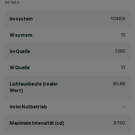
DETAILS
1048.8
lm system
13
W system
1380
lm Quelle
13
W Quelle
80.68
Lichtausbeute (realer
Wert)
-
lm im Notbetrieb
8760
Maximale Intensität (cd)