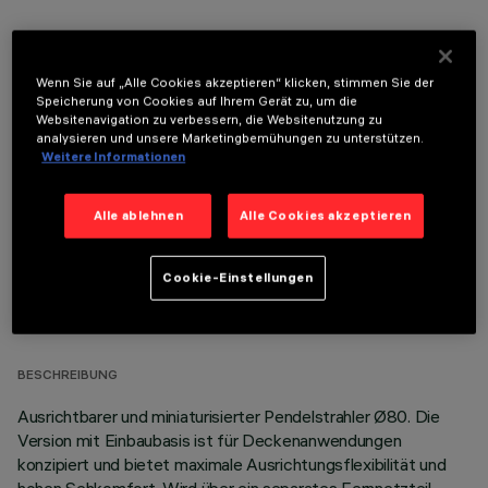
Wenn Sie auf „Alle Cookies akzeptieren“ klicken, stimmen Sie der
Speicherung von Cookies auf Ihrem Gerät zu, um die
Websitenavigation zu verbessern, die Websitenutzung zu
OPTIONALE KOMPONENTEN
analysieren und unsere Marketingbemühungen zu unterstützen.
Weitere Informationen
Alle ablehnen
Alle Cookies akzeptieren
Cookie-Einstellungen
TECHNISCHE DATEN
LETZTES UPDATE: 07.08.2026
BESCHREIBUNG
Ausrichtbarer und miniaturisierter Pendelstrahler Ø80. Die
Version mit Einbaubasis ist für Deckenanwendungen
konzipiert und bietet maximale Ausrichtungsflexibilität und