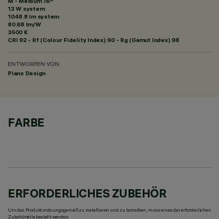
M - Medium 16°
13 W system
1048.8 lm system
80.68 lm/W
3500 K
CRI
92
- Rf (Colour Fidelity Index) 90 - Rg (Gamut Index) 98
ENTWORFEN VON
Piano Design
FARBE
ERFORDERLICHES ZUBEHÖR
Um das Produkt ordnungsgemäß zu installieren und zu betreiben, muss eines der erforderlichen
Zubehörteile bestellt werden: