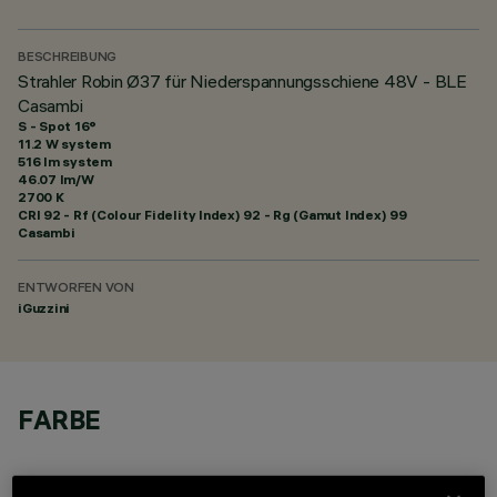
BESCHREIBUNG
Strahler Robin Ø37 für Niederspannungsschiene 48V - BLE
Casambi
S - Spot 16°
11.2 W system
516 lm system
46.07 lm/W
2700 K
CRI
92
- Rf (Colour Fidelity Index) 92 - Rg (Gamut Index) 99
Casambi
ENTWORFEN VON
iGuzzini
FARBE