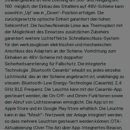
160 möglich; der Einbau des Strahlers auf 48V-Schiene kann
sowohl in „Up“ wie in „Down“-Position erfolgen. Die
zurückgesetzte optische Einheit garantiert den hohen
Sehkomfort. Die hochauflösende Linse aus Thermoplast mit
der Möglichkeit des Einsatzes zusätzlichen Zubehörs
garantiert weitere Lichteffekte. Schnellanschluss-System
für den werkzeuglosen elektrischen und mechanischen
Anschluss des Adapters an der Schiene. Vorrichtung zum
Einhaken an 48V-Schiene mit doppelter
Sicherheitsarretierung für Fallschutz. Die integrierte
Technologie „Bluetooth Casambi“ erlaubt es, jedes einzelne
Lichtmodul, das an der Schiene angebracht ist, unabhängig zu
steuern. Bluetooth-Low Energy-Technologie (Casambi). 2,4
GHz BLE Frequenz. Die Leuchte kann mit der Casambi-App
gesteuert werden, die On-Off- und Dimm-Funktionen sowie
den Abruf von Lichtszenarien ermöglicht. Die App ist im
Apple Store und im Google Play Store erhältlich. Die Leuchte
kann in das "Mesh"- Netzwerk der Anlage integriert werden,
so dass mehrere Leuchten gesteuert werden können. OTA-
Aktualisierung (Over The Air) über App. Integriertes Beacon,