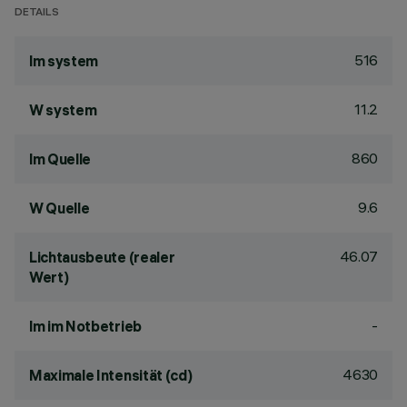
DETAILS
516
lm system
11.2
W system
860
lm Quelle
9.6
W Quelle
46.07
Lichtausbeute (realer
Wert)
-
lm im Notbetrieb
4630
Maximale Intensität (cd)