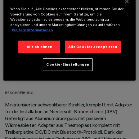
Wenn Sie auf „Alle Cookies akzeptieren“ klicken, stimmen Sie der
Speicherung von Cookies auf Ihrem Gerät zu, um die
Websitenavigation zu verbessern, die Websitenutzung zu
OPTIONALE KOMPONENTEN
analysieren und unsere Marketingbemühungen zu unterstützen.
Weitere Informationen
Alle ablehnen
Alle Cookies akzeptieren
Cookie-Einstellungen
TECHNISCHE DATEN
LETZTES UPDATE: 06.08.2026
BESCHREIBUNG
Miniaturisierter schwenkbarer Strahler, komplett mit Adapter
für die Installation an Niedervolt-Stromschiene (48V).
Gefertigt aus Aluminiumdruckguss mit passivem
Wärmeableiter. Adapter aus Thermoplast komplett mit
Treiberplatine DC/DC mit Bluetooth-Protokoll. Dank der
Strahlergelenke ist eine Drehung um 360 und Neigung um