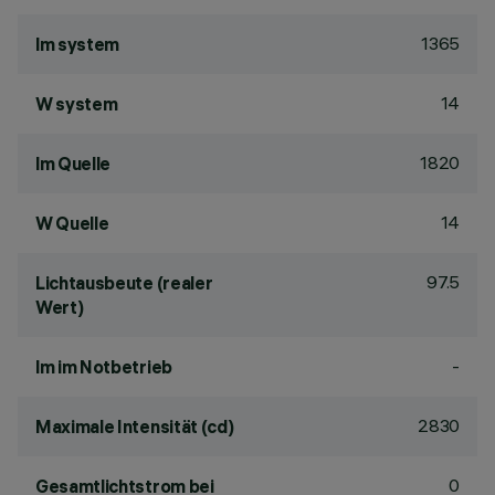
1365
lm system
14
W system
1820
lm Quelle
14
W Quelle
97.5
Lichtausbeute (realer
Wert)
-
lm im Notbetrieb
2830
Maximale Intensität (cd)
0
Gesamtlichtstrom bei