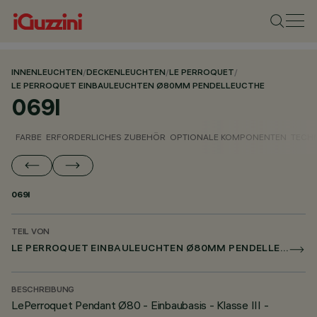
INNENLEUCHTEN
/
DECKENLEUCHTEN
/
LE PERROQUET
/
LE PERROQUET EINBAULEUCHTEN Ø80MM PENDELLEUCTHE
069I
FARBE
ERFORDERLICHES ZUBEHÖR
OPTIONALE KOMPONENTEN
TECH
069I
TEIL VON
LE PERROQUET EINBAULEUCHTEN Ø80MM PENDELLEUCTHE
BESCHREIBUNG
LePerroquet Pendant Ø80 - Einbaubasis - Klasse III -