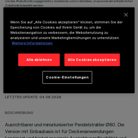
Um das Produkt ordnungsgemäß zu installieren und zu betreiben, muss eines der erforderlichen
Zubehörteile bestellt werden:
Wenn Sie auf „Alle Cookies akzeptieren“ klicken, stimmen Sie der
Speicherung von Cookies auf Ihrem Gerät zu, um die
Websitenavigation zu verbessern, die Websitenutzung zu
analysieren und unsere Marketingbemühungen zu unterstützen.
OPTIONALE KOMPONENTEN
Weitere Informationen
Alle ablehnen
Alle Cookies akzeptieren
Cookie-Einstellungen
TECHNISCHE DATEN
LETZTES UPDATE: 04.08.2026
BESCHREIBUNG
Ausrichtbarer und miniaturisierter Pendelstrahler Ø80. Die
Version mit Einbaubasis ist für Deckenanwendungen