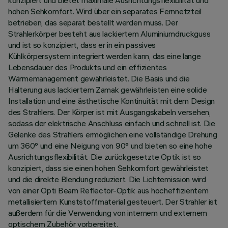
konzipiert und bietet maximale Ausrichtungsflexibilität und
hohen Sehkomfort. Wird über ein separates Fernnetzteil
betrieben, das separat bestellt werden muss. Der
Strahlerkörper besteht aus lackiertem Aluminiumdruckguss
und ist so konzipiert, dass er in ein passives
Kühlkörpersystem integriert werden kann, das eine lange
Lebensdauer des Produkts und ein effizientes
Wärmemanagement gewährleistet. Die Basis und die
Halterung aus lackiertem Zamak gewährleisten eine solide
Installation und eine ästhetische Kontinuität mit dem Design
des Strahlers. Der Körper ist mit Ausgangskabeln versehen,
sodass der elektrische Anschluss einfach und schnell ist. Die
Gelenke des Strahlers ermöglichen eine vollständige Drehung
um 360° und eine Neigung von 90° und bieten so eine hohe
Ausrichtungsflexibilität. Die zurückgesetzte Optik ist so
konzipiert, dass sie einen hohen Sehkomfort gewährleistet
und die direkte Blendung reduziert. Die Lichtemission wird
von einer Opti Beam Reflector-Optik aus hocheffizientem
metallisiertem Kunststoffmaterial gesteuert. Der Strahler ist
außerdem für die Verwendung von internem und externem
optischem Zubehör vorbereitet.