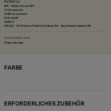
Reflektor
WF - Wide Flood 45°
14 W system
1365 lm system
97.5 lm/W
3500 K
CRI
92
- Rf (Colour Fidelity Index) 90 - Rg (Gamut Index) 98
ENTWORFEN VON
Piano Design
FARBE
ERFORDERLICHES ZUBEHÖR