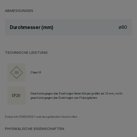
ABMESSUNGEN
ø80
Durchmesser (mm)
TECHNISCHE LEISTUNG
Class III
Geschützt gegen das Eindringen fester Körper größer als 12 mm, nicht
geschützt gegen das Eindringen von Flüssigkeiten.
Entspricht EN60598-1 und den geltenden Vorschriften.
PHYSIKALISCHE EIGENSCHAFTEN