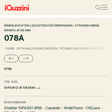
INNENLEUCHTEN
/
LEUCHTEN FÜR DREIPHASEN- STROMSCHIENE
/
SIPARIO
/
Ø 56 MM
078A
FARBE
OPTIONALE KOMPONENTEN
TECHNISCHE DATEN
PHOTOMETRIS
078A
TEIL VON
SIPARIO Ø 56 MM
BESCHREIBUNG
Strahler SIPARIO Ø56 - Casambi - WideFlood - OBLens -