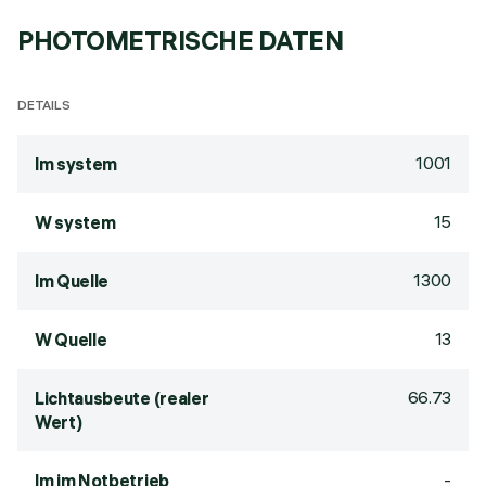
PHOTOMETRISCHE DATEN
DETAILS
1001
lm system
15
W system
1300
lm Quelle
13
W Quelle
66.73
Lichtausbeute (realer
Wert)
-
lm im Notbetrieb