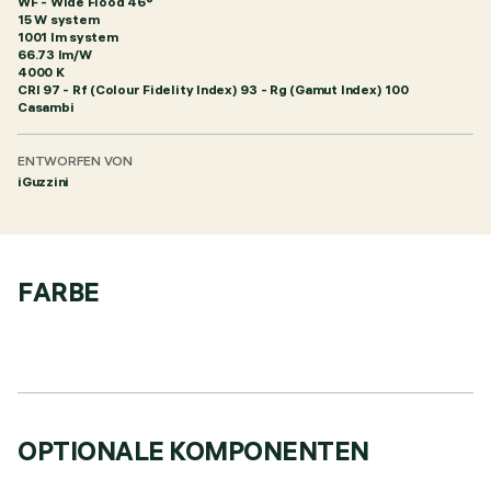
WF - Wide Flood 46°
15 W system
1001 lm system
66.73 lm/W
4000 K
CRI
97
- Rf (Colour Fidelity Index) 93 - Rg (Gamut Index) 100
Casambi
ENTWORFEN VON
iGuzzini
FARBE
OPTIONALE KOMPONENTEN