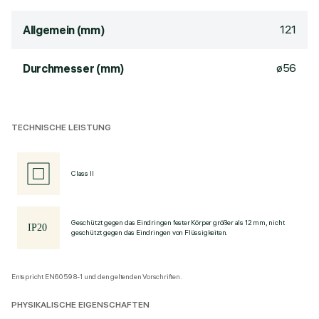
121
Allgemein (mm)
ø56
Durchmesser (mm)
TECHNISCHE LEISTUNG
Class II
Geschützt gegen das Eindringen fester Körper größer als 12 mm, nicht
geschützt gegen das Eindringen von Flüssigkeiten.
Entspricht EN60598-1 und den geltenden Vorschriften.
PHYSIKALISCHE EIGENSCHAFTEN