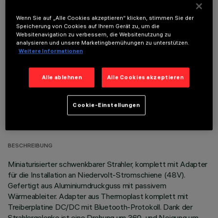
Wenn Sie auf „Alle Cookies akzeptieren“ klicken, stimmen Sie der
Speicherung von Cookies auf Ihrem Gerät zu, um die
OPTIONALE KOMPONENTEN
Websitenavigation zu verbessern, die Websitenutzung zu
analysieren und unsere Marketingbemühungen zu unterstützen.
Weitere Informationen
Alle ablehnen
Alle Cookies akzeptieren
TECHNISCHE DATEN
Cookie-Einstellungen
LETZTES UPDATE: 06.08.2026
BESCHREIBUNG
Miniaturisierter schwenkbarer Strahler, komplett mit Adapter
für die Installation an Niedervolt-Stromschiene (48V).
Gefertigt aus Aluminiumdruckguss mit passivem
Wärmeableiter. Adapter aus Thermoplast komplett mit
Treiberplatine DC/DC mit Bluetooth-Protokoll. Dank der
Strahlergelenke ist eine Drehung um 360 und Neigung um