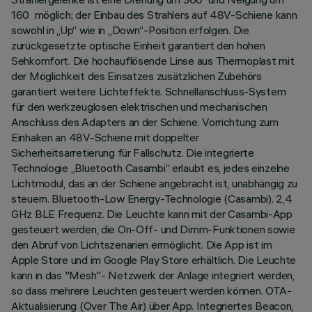
160 möglich; der Einbau des Strahlers auf 48V-Schiene kann
sowohl in „Up“ wie in „Down“-Position erfolgen. Die
zurückgesetzte optische Einheit garantiert den hohen
Sehkomfort. Die hochauflösende Linse aus Thermoplast mit
der Möglichkeit des Einsatzes zusätzlichen Zubehörs
garantiert weitere Lichteffekte. Schnellanschluss-System
für den werkzeuglosen elektrischen und mechanischen
Anschluss des Adapters an der Schiene. Vorrichtung zum
Einhaken an 48V-Schiene mit doppelter
Sicherheitsarretierung für Fallschutz. Die integrierte
Technologie „Bluetooth Casambi“ erlaubt es, jedes einzelne
Lichtmodul, das an der Schiene angebracht ist, unabhängig zu
steuern. Bluetooth-Low Energy-Technologie (Casambi). 2,4
GHz BLE Frequenz. Die Leuchte kann mit der Casambi-App
gesteuert werden, die On-Off- und Dimm-Funktionen sowie
den Abruf von Lichtszenarien ermöglicht. Die App ist im
Apple Store und im Google Play Store erhältlich. Die Leuchte
kann in das "Mesh"- Netzwerk der Anlage integriert werden,
so dass mehrere Leuchten gesteuert werden können. OTA-
Aktualisierung (Over The Air) über App. Integriertes Beacon,