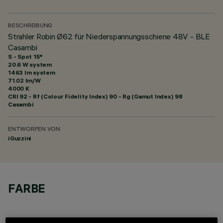
BESCHREIBUNG
Strahler Robin Ø62 für Niederspannungsschiene 48V - BLE
Casambi
S - Spot 15°
20.6 W system
1463 lm system
71.02 lm/W
4000 K
CRI
92
- Rf (Colour Fidelity Index) 90 - Rg (Gamut Index) 98
Casambi
ENTWORFEN VON
iGuzzini
FARBE