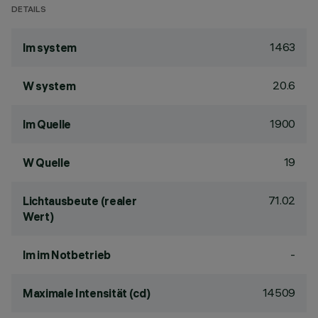
DETAILS
1463
lm system
20.6
W system
1900
lm Quelle
19
W Quelle
71.02
Lichtausbeute (realer
Wert)
-
lm im Notbetrieb
14509
Maximale Intensität (cd)