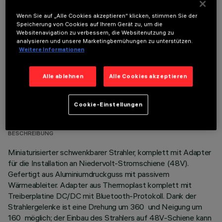
Wenn Sie auf „Alle Cookies akzeptieren“ klicken, stimmen Sie der
OPTIONALE KOMPONENTEN
Speicherung von Cookies auf Ihrem Gerät zu, um die
Websitenavigation zu verbessern, die Websitenutzung zu
analysieren und unsere Marketingbemühungen zu unterstützen.
Weitere Informationen
Alle ablehnen
Alle Cookies akzeptieren
TECHNISCHE DATEN
Cookie-Einstellungen
LETZTES UPDATE: 06.08.2026
BESCHREIBUNG
Miniaturisierter schwenkbarer Strahler, komplett mit Adapter
für die Installation an Niedervolt-Stromschiene (48V).
Gefertigt aus Aluminiumdruckguss mit passivem
Wärmeableiter. Adapter aus Thermoplast komplett mit
Treiberplatine DC/DC mit Bluetooth-Protokoll. Dank der
Strahlergelenke ist eine Drehung um 360 und Neigung um
160 möglich; der Einbau des Strahlers auf 48V-Schiene kann