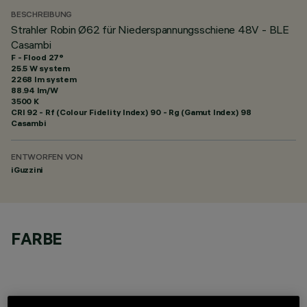
BESCHREIBUNG
Strahler Robin Ø62 für Niederspannungsschiene 48V - BLE
Casambi
F - Flood 27°
25.5 W system
2268 lm system
88.94 lm/W
3500 K
CRI
92
- Rf (Colour Fidelity Index) 90 - Rg (Gamut Index) 98
Casambi
ENTWORFEN VON
iGuzzini
FARBE