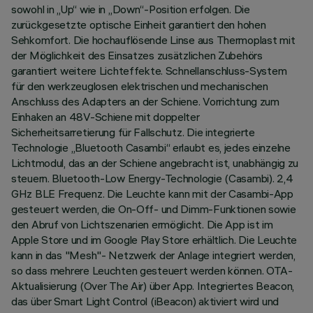
sowohl in „Up“ wie in „Down“-Position erfolgen. Die
zurückgesetzte optische Einheit garantiert den hohen
Sehkomfort. Die hochauflösende Linse aus Thermoplast mit
der Möglichkeit des Einsatzes zusätzlichen Zubehörs
garantiert weitere Lichteffekte. Schnellanschluss-System
für den werkzeuglosen elektrischen und mechanischen
Anschluss des Adapters an der Schiene. Vorrichtung zum
Einhaken an 48V-Schiene mit doppelter
Sicherheitsarretierung für Fallschutz. Die integrierte
Technologie „Bluetooth Casambi“ erlaubt es, jedes einzelne
Lichtmodul, das an der Schiene angebracht ist, unabhängig zu
steuern. Bluetooth-Low Energy-Technologie (Casambi). 2,4
GHz BLE Frequenz. Die Leuchte kann mit der Casambi-App
gesteuert werden, die On-Off- und Dimm-Funktionen sowie
den Abruf von Lichtszenarien ermöglicht. Die App ist im
Apple Store und im Google Play Store erhältlich. Die Leuchte
kann in das "Mesh"- Netzwerk der Anlage integriert werden,
so dass mehrere Leuchten gesteuert werden können. OTA-
Aktualisierung (Over The Air) über App. Integriertes Beacon,
das über Smart Light Control (iBeacon) aktiviert wird und