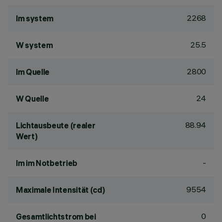
2268
lm system
25.5
W system
2800
lm Quelle
24
W Quelle
88.94
Lichtausbeute (realer
Wert)
-
lm im Notbetrieb
9554
Maximale Intensität (cd)
0
Gesamtlichtstrom bei