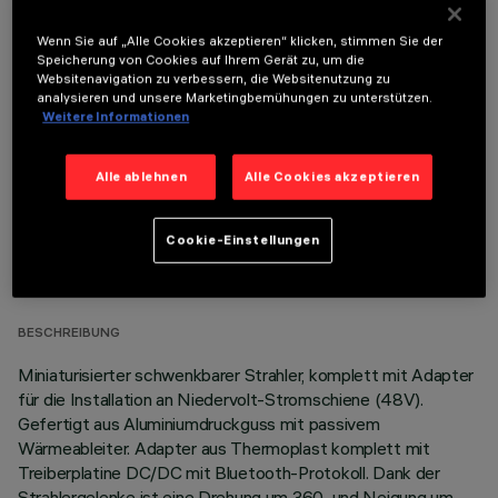
Wenn Sie auf „Alle Cookies akzeptieren“ klicken, stimmen Sie der
Speicherung von Cookies auf Ihrem Gerät zu, um die
OPTIONALE KOMPONENTEN
Websitenavigation zu verbessern, die Websitenutzung zu
analysieren und unsere Marketingbemühungen zu unterstützen.
Weitere Informationen
Alle ablehnen
Alle Cookies akzeptieren
TECHNISCHE DATEN
Cookie-Einstellungen
LETZTES UPDATE: 06.08.2026
BESCHREIBUNG
Miniaturisierter schwenkbarer Strahler, komplett mit Adapter
für die Installation an Niedervolt-Stromschiene (48V).
Gefertigt aus Aluminiumdruckguss mit passivem
Wärmeableiter. Adapter aus Thermoplast komplett mit
Treiberplatine DC/DC mit Bluetooth-Protokoll. Dank der
Strahlergelenke ist eine Drehung um 360 und Neigung um