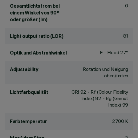
0
Gesamtlichtstrom bei
einem Winkel von 90°
oder größer (lm)
81
Light output ratio (LOR)
F - Flood 27°
Optik und Abstrahlwinkel
Rotation und Neigung
Adjustability
oben/unten
CRI
92
- Rf (Colour Fidelity
Lichtfarbqualität
Index) 92 - Rg (Gamut
Index) 99
2700 K
Farbtemperatur
2