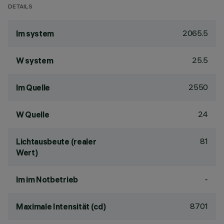
DETAILS
2065.5
lm system
25.5
W system
2550
lm Quelle
24
W Quelle
81
Lichtausbeute (realer
Wert)
-
lm im Notbetrieb
8701
Maximale Intensität (cd)