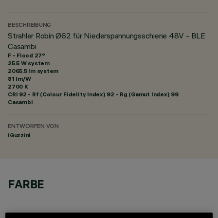
BESCHREIBUNG
Strahler Robin Ø62 für Niederspannungsschiene 48V - BLE
Casambi
F - Flood 27°
25.5 W system
2065.5 lm system
81 lm/W
2700 K
CRI
92
- Rf (Colour Fidelity Index) 92 - Rg (Gamut Index) 99
Casambi
ENTWORFEN VON
iGuzzini
FARBE