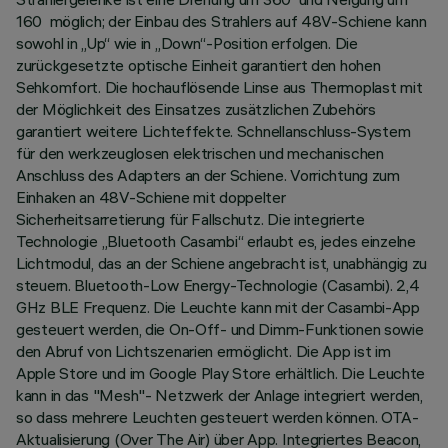
160 möglich; der Einbau des Strahlers auf 48V-Schiene kann
sowohl in „Up“ wie in „Down“-Position erfolgen. Die
zurückgesetzte optische Einheit garantiert den hohen
Sehkomfort. Die hochauflösende Linse aus Thermoplast mit
der Möglichkeit des Einsatzes zusätzlichen Zubehörs
garantiert weitere Lichteffekte. Schnellanschluss-System
für den werkzeuglosen elektrischen und mechanischen
Anschluss des Adapters an der Schiene. Vorrichtung zum
Einhaken an 48V-Schiene mit doppelter
Sicherheitsarretierung für Fallschutz. Die integrierte
Technologie „Bluetooth Casambi“ erlaubt es, jedes einzelne
Lichtmodul, das an der Schiene angebracht ist, unabhängig zu
steuern. Bluetooth-Low Energy-Technologie (Casambi). 2,4
GHz BLE Frequenz. Die Leuchte kann mit der Casambi-App
gesteuert werden, die On-Off- und Dimm-Funktionen sowie
den Abruf von Lichtszenarien ermöglicht. Die App ist im
Apple Store und im Google Play Store erhältlich. Die Leuchte
kann in das "Mesh"- Netzwerk der Anlage integriert werden,
so dass mehrere Leuchten gesteuert werden können. OTA-
Aktualisierung (Over The Air) über App. Integriertes Beacon,