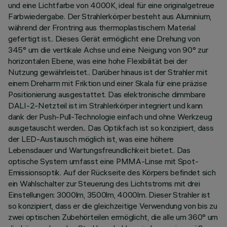
und eine Lichtfarbe von 4000K, ideal für eine originalgetreue
Farbwiedergabe. Der Strahlerkörper besteht aus Aluminium,
während der Frontring aus thermoplastischem Material
gefertigt ist.. Dieses Gerät ermöglicht eine Drehung von
345° um die vertikale Achse und eine Neigung von 90° zur
horizontalen Ebene, was eine hohe Flexibilität bei der
Nutzung gewährleistet.. Darüber hinaus ist der Strahler mit
einem Dreharm mit Friktion und einer Skala für eine präzise
Positionierung ausgestattet. Das elektronische dimmbare
DALI-2-Netzteil ist im Strahlerkörper integriert und kann
dank der Push-Pull-Technologie einfach und ohne Werkzeug
ausgetauscht werden.. Das Optikfach ist so konzipiert, dass
der LED-Austausch möglich ist, was eine höhere
Lebensdauer und Wartungsfreundlichkeit bietet.. Das
optische System umfasst eine PMMA-Linse mit Spot-
Emissionsoptik. Auf der Rückseite des Körpers befindet sich
ein Wahlschalter zur Steuerung des Lichtstroms mit drei
Einstellungen: 3000lm, 3500lm, 4000lm. Dieser Strahler ist
so konzipiert, dass er die gleichzeitige Verwendung von bis zu
zwei optischen Zubehörteilen ermöglicht, die alle um 360° um