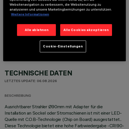
Websitenavigation zu verbessern, die Websitenutzung zu
analysieren und unsere Marketingbemühungen zu unterstützen.
Weitere Informationen
OPTIONALE KOMPONENTEN
Alle ablehnen
Alle Cookies akzeptieren
Cookie-Einstellungen
TECHNISCHE DATEN
LETZTES UPDATE: 06.08.2026
BESCHREIBUNG
Ausrichtbarer Strahler Ø90mm mit Adapter für die
Installation an Sockel oder Stromschienen ist mit einer LED-
Quelle mit C.O.B-Technologie (Chip on Board) ausgestattet..
Diese Technologie bietet eine hohe Farbwiedergabe -CRI90-