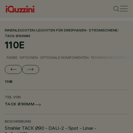
INNENLEUCHTEN
/
LEUCHTEN FÜR DREIPHASEN- STROMSCHIENE
/
TACK
/
Ø90MM
110E
FARBE
OPTIONEN
OPTIONALE KOMPONENTEN
TECHNISCHE DATEN
PH
110E
TEIL VON
TACK Ø90MM
BESCHREIBUNG
Strahler TACK Ø90 - DALI-2 - Spot - Linse -