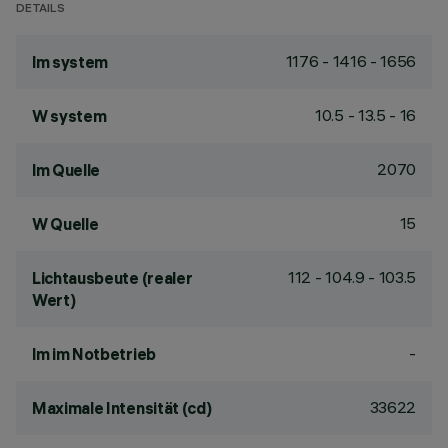
DETAILS
1176 - 1416 - 1656
lm system
10.5 - 13.5 - 16
W system
2070
lm Quelle
15
W Quelle
112 - 104.9 - 103.5
Lichtausbeute (realer
Wert)
-
lm im Notbetrieb
33622
Maximale Intensität (cd)