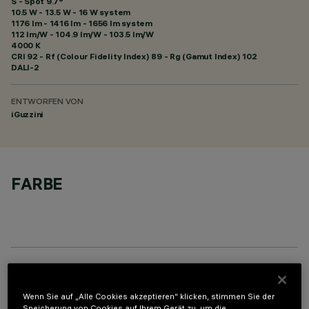
S - Spot 9.7°
10.5 W - 13.5 W - 16 W system
1176 lm - 1416 lm - 1656 lm system
112 lm/W - 104.9 lm/W - 103.5 lm/W
4000 K
CRI
92
- Rf (Colour Fidelity Index) 89 - Rg (Gamut Index) 102
DALI-2
ENTWORFEN VON
iGuzzini
FARBE
PROFILO
Wenn Sie auf „Alle Cookies akzeptieren“ klicken, stimmen Sie der
Speicherung von Cookies auf Ihrem Gerät zu, um die