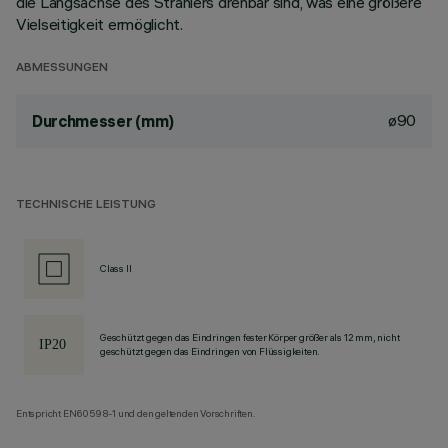
die Längsachse des Strahlers drehbar sind, was eine größere
Vielseitigkeit ermöglicht.
ABMESSUNGEN
ø90
Durchmesser (mm)
TECHNISCHE LEISTUNG
Class II
Geschützt gegen das Eindringen fester Körper größer als 12 mm, nicht
geschützt gegen das Eindringen von Flüssigkeiten.
Entspricht EN60598-1 und den geltenden Vorschriften.