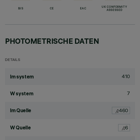
UK CONFORMITY
BIS
CE
EAC
ASSESSED
PHOTOMETRISCHE DATEN
DETAILS
410
lm system
7
W system
lm Quelle
460
W Quelle
6