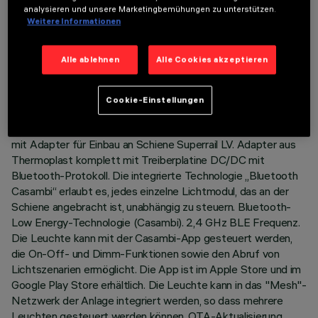
analysieren und unsere Marketingbemühungen zu unterstützen.
Weitere Informationen
TECHNISCHE DATEN
Alle ablehnen
Alle Cookies akzeptieren
LETZTES UPDATE: 03.07.2026
Cookie-Einstellungen
BESCHREIBUNG
Lineares Modul starr für 5 optischen Elementen, komplett
mit Adapter für Einbau an Schiene Superrail LV. Adapter aus
Thermoplast komplett mit Treiberplatine DC/DC mit
Bluetooth-Protokoll. Die integrierte Technologie „Bluetooth
Casambi“ erlaubt es, jedes einzelne Lichtmodul, das an der
Schiene angebracht ist, unabhängig zu steuern. Bluetooth-
Low Energy-Technologie (Casambi). 2,4 GHz BLE Frequenz.
Die Leuchte kann mit der Casambi-App gesteuert werden,
die On-Off- und Dimm-Funktionen sowie den Abruf von
Lichtszenarien ermöglicht. Die App ist im Apple Store und im
Google Play Store erhältlich. Die Leuchte kann in das "Mesh"-
Netzwerk der Anlage integriert werden, so dass mehrere
Leuchten gesteuert werden können. OTA-Aktualisierung