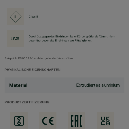
Class III
Geschützt gegen das Eindringen fester Körper größer als 12 mm, nicht
geschützt gegen das Eindringen von Flüssigkeiten.
Entspricht EN60598-1 und den geltenden Vorschriften.
PHYSIKALISCHE EIGENSCHAFTEN
Extrudiertes aluminium
Material
PRODUKTZERTIFIZIERUNG