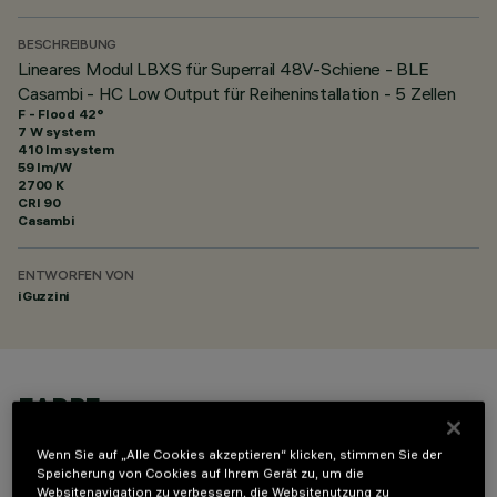
BESCHREIBUNG
Lineares Modul LBXS für Superrail 48V-Schiene - BLE
Casambi - HC Low Output für Reiheninstallation - 5 Zellen
F - Flood 42°
7 W system
410 lm system
59 lm/W
2700 K
CRI
90
Casambi
ENTWORFEN VON
iGuzzini
FARBE
Wenn Sie auf „Alle Cookies akzeptieren“ klicken, stimmen Sie der
Speicherung von Cookies auf Ihrem Gerät zu, um die
Websitenavigation zu verbessern, die Websitenutzung zu