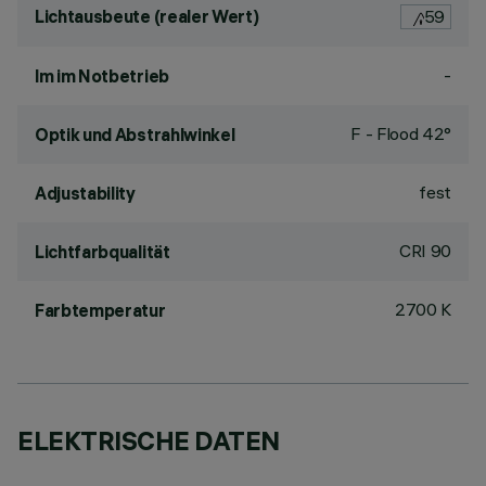
Lichtausbeute (realer Wert)
59
-
lm im Notbetrieb
F - Flood 42°
Optik und Abstrahlwinkel
fest
Adjustability
CRI
90
Lichtfarbqualität
2700 K
Farbtemperatur
ELEKTRISCHE DATEN