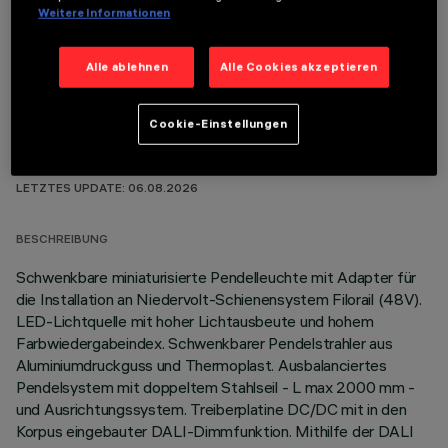
OPTIONALE KOMPONENTEN
Weitere Informationen
Alle ablehnen
Alle Cookies akzeptieren
Cookie-Einstellungen
TECHNISCHE DATEN
LETZTES UPDATE: 06.08.2026
BESCHREIBUNG
Schwenkbare miniaturisierte Pendelleuchte mit Adapter für
die Installation an Niedervolt-Schienensystem Filorail (48V).
LED-Lichtquelle mit hoher Lichtausbeute und hohem
Farbwiedergabeindex. Schwenkbarer Pendelstrahler aus
Aluminiumdruckguss und Thermoplast. Ausbalanciertes
Pendelsystem mit doppeltem Stahlseil - L max 2000 mm -
und Ausrichtungssystem. Treiberplatine DC/DC mit in den
Korpus eingebauter DALI-Dimmfunktion. Mithilfe der DALI