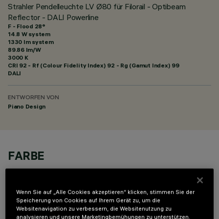
Strahler Pendelleuchte LV Ø80 für Filorail - Optibeam
Reflector - DALI Powerline
F - Flood 28°
14.8 W system
1330 lm system
89.86 lm/W
3000 K
CRI
92
- Rf (Colour Fidelity Index) 92 - Rg (Gamut Index) 99
DALI
ENTWORFEN VON
Piano Design
FARBE
Wenn Sie auf „Alle Cookies akzeptieren“ klicken, stimmen Sie der
Speicherung von Cookies auf Ihrem Gerät zu, um die
Websitenavigation zu verbessern, die Websitenutzung zu
analysieren und unsere Marketingbemühungen zu unterstützen.