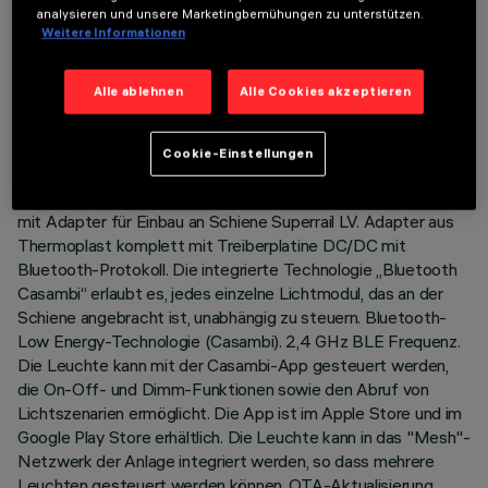
analysieren und unsere Marketingbemühungen zu unterstützen.
Weitere Informationen
TECHNISCHE DATEN
Alle ablehnen
Alle Cookies akzeptieren
LETZTES UPDATE: 03.07.2026
Cookie-Einstellungen
BESCHREIBUNG
Lineares Modul starr für 5 optischen Elementen, komplett
mit Adapter für Einbau an Schiene Superrail LV. Adapter aus
Thermoplast komplett mit Treiberplatine DC/DC mit
Bluetooth-Protokoll. Die integrierte Technologie „Bluetooth
Casambi“ erlaubt es, jedes einzelne Lichtmodul, das an der
Schiene angebracht ist, unabhängig zu steuern. Bluetooth-
Low Energy-Technologie (Casambi). 2,4 GHz BLE Frequenz.
Die Leuchte kann mit der Casambi-App gesteuert werden,
die On-Off- und Dimm-Funktionen sowie den Abruf von
Lichtszenarien ermöglicht. Die App ist im Apple Store und im
Google Play Store erhältlich. Die Leuchte kann in das "Mesh"-
Netzwerk der Anlage integriert werden, so dass mehrere
Leuchten gesteuert werden können. OTA-Aktualisierung