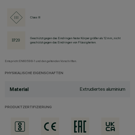
Class III
Geschützt gegen das Eindringen fester Körper größer als 12 mm, nicht
geschützt gegen das Eindringen von Flüssigkeiten.
Entspricht EN60598-1 und den geltenden Vorschriften.
PHYSIKALISCHE EIGENSCHAFTEN
Extrudiertes aluminium
Material
PRODUKTZERTIFIZIERUNG