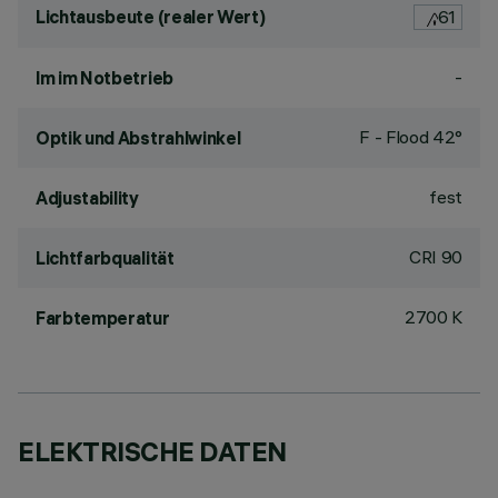
Lichtausbeute (realer Wert)
61
-
lm im Notbetrieb
F - Flood 42°
Optik und Abstrahlwinkel
fest
Adjustability
CRI
90
Lichtfarbqualität
2700 K
Farbtemperatur
ELEKTRISCHE DATEN