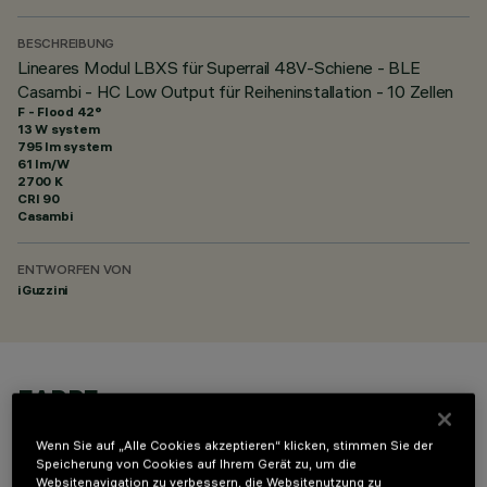
BESCHREIBUNG
Lineares Modul LBXS für Superrail 48V-Schiene - BLE
Casambi - HC Low Output für Reiheninstallation - 10 Zellen
F - Flood 42°
13 W system
795 lm system
61 lm/W
2700 K
CRI
90
Casambi
ENTWORFEN VON
iGuzzini
FARBE
Wenn Sie auf „Alle Cookies akzeptieren“ klicken, stimmen Sie der
Speicherung von Cookies auf Ihrem Gerät zu, um die
Websitenavigation zu verbessern, die Websitenutzung zu