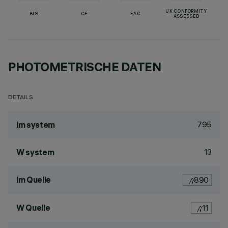
UK CONFORMITY
BIS
CE
EAC
ASSESSED
PHOTOMETRISCHE DATEN
DETAILS
795
lm system
13
W system
lm Quelle
890
W Quelle
11