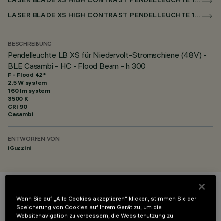
LASER BLADE XS HIGH CONTRAST PENDELLEUCHTE 1X/4X /9X FÜR NIEDERSPANNUNGSSCHIENE CASAMBI
LASER BLADE XS HIGH CONTRAST PENDELLEUCHTE 1X / 4X / 9X FÜR SUPERRAIL CASAMBI
BESCHREIBUNG
Pendelleuchte LB XS für Niedervolt-Stromschiene (48V) -
BLE Casambi - HC - Flood Beam - h 300
F - Flood 42°
2.5 W system
160 lm system
3500 K
CRI
90
Casambi
ENTWORFEN VON
iGuzzini
FARBE
Wenn Sie auf „Alle Cookies akzeptieren“ klicken, stimmen Sie der
Speicherung von Cookies auf Ihrem Gerät zu, um die
Websitenavigation zu verbessern, die Websitenutzung zu