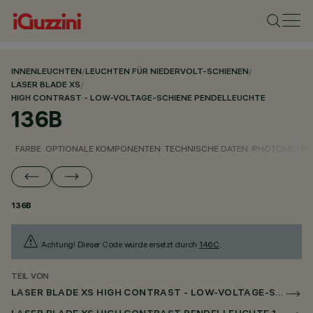
INNENLEUCHTEN
/
LEUCHTEN FÜR NIEDERVOLT-SCHIENEN
/
LASER BLADE XS
/
HIGH CONTRAST - LOW-VOLTAGE-SCHIENE PENDELLEUCHTE
136B
FARBE
OPTIONALE KOMPONENTEN
TECHNISCHE DATEN
PHOTOMETRIS
136B
Achtung! Dieser Code wurde ersetzt durch
146C
.
TEIL VON
LASER BLADE XS HIGH CONTRAST - LOW-VOLTAGE-SCHIENE PENDELLEUCHTE