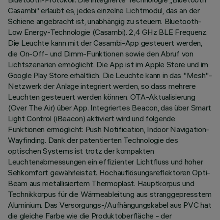
Casambi“ erlaubt es, jedes einzelne Lichtmodul, das an der
Schiene angebracht ist, unabhängig zu steuern. Bluetooth-
Low Energy-Technologie (Casambi). 2,4 GHz BLE Frequenz.
Die Leuchte kann mit der Casambi-App gesteuert werden,
die On-Off- und Dimm-Funktionen sowie den Abruf von
Lichtszenarien ermöglicht. Die App ist im Apple Store und im
Google Play Store erhältlich. Die Leuchte kann in das "Mesh"-
Netzwerk der Anlage integriert werden, so dass mehrere
Leuchten gesteuert werden können. OTA-Aktualisierung
(Over The Air) über App. Integriertes Beacon, das über Smart
Light Control (iBeacon) aktiviert wird und folgende
Funktionen ermöglicht: Push Notification, Indoor Navigation-
Wayfinding. Dank der patentierten Technologie des
optischen Systems ist trotz der kompakten
Leuchtenabmessungen ein effizienter Lichtfluss und hoher
Sehkomfort gewährleistet. Hochauflösungsreflektoren Opti-
Beam aus metallisiertem Thermoplast. Hauptkorpus und
Technikkorpus für die Wärmeableitung aus stranggepresstem
Aluminium. Das Versorgungs-/Aufhängungskabel aus PVC hat
die gleiche Farbe wie die Produktoberfläche - der