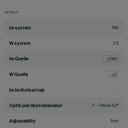
DETAILS
160
lm system
2.5
W system
lm Quelle
190
W Quelle
2
-
lm im Notbetrieb
F - Flood 42°
Optik und Abstrahlwinkel
fest
Adjustability