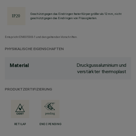
Geschützt gegen das Eindringen fester Körper größer als 12 mm, nicht
geschützt gegen das Eindringen von Flüssigkeiten.
Entspricht EN60598-1 und den geltenden Vorschriften.
PHYSIKALISCHE EIGENSCHAFTEN
Druckgussaluminium und
Material
verstärkter thermoplast
PRODUKTZERTIFIZIERUNG
RETILAP
ENEC PENDING