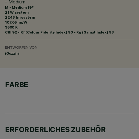
- Medium
M - Medium 19°
21 W system
2248 lm system
107.05 lm/W
3500 K
CRI
92
- Rf (Colour Fidelity Index) 90 - Rg (Gamut Index) 98
ENTWORFEN VON
iGuzzini
FARBE
ERFORDERLICHES ZUBEHÖR