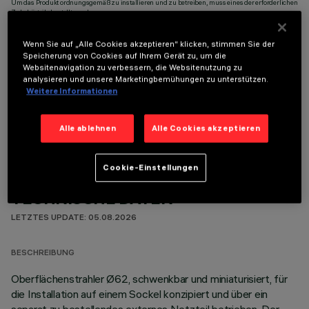
Um das Produkt ordnungsgemäß zu installieren und zu betreiben, muss eines der erforderlichen
Zubehörteile bestellt werden:
Wenn Sie auf „Alle Cookies akzeptieren“ klicken, stimmen Sie der
Speicherung von Cookies auf Ihrem Gerät zu, um die
Websitenavigation zu verbessern, die Websitenutzung zu
analysieren und unsere Marketingbemühungen zu unterstützen.
Weitere Informationen
OPTIONALE KOMPONENTEN
Alle ablehnen
Alle Cookies akzeptieren
Cookie-Einstellungen
TECHNISCHE DATEN
LETZTES UPDATE: 05.08.2026
BESCHREIBUNG
Oberflächenstrahler Ø62, schwenkbar und miniaturisiert, für
die Installation auf einem Sockel konzipiert und über ein