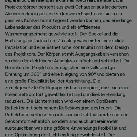
separat zu bestellendes externes Netzteil betrieben. Der
Projektorkörper besteht aus zwei Gehäusen aus lackiertem
Aluminiumdruckguss, die so konzipiert sind, dass sie in ein
passives Kühlsystem integriert werden können, das eine lange
Lebensdauer des Produkts und ein effizientes
Wärmemanagement gewährleistet.. Der Sockel und die
Halterung aus lackiertem Zamak gewährleisten eine solide
Installation und eine ästhetische Kontinuität mit dem Design
des Projektors. Der Körper ist mit Ausgangskabeln versehen,
so dass der elektrische Anschluss einfach und schnell ist. Die
Gelenke des Projektors ermöglichen eine vollständige
Drehung um 360° und eine Neigung von 90° und bieten so
eine große Flexibilität bei der Ausrichtung.. Die
zurückgesetzte Optikgruppe ist so konzipiert, dass sie einen
hohen Sehkomfort gewährleistet und die direkte Blendung
reduziert.. Die Lichtemission wird von einem OptiBeam
Reflektor mit sehr hohem Reflexionsgrad gesteuert.. Die
Reflektoren verbessern nicht nur die Lichtausbeute und den
Sehkomfort erheblich, sondern sind auch untereinander
austauschbar, was eine größere Anwendungsflexibilität und
eine Optimierung der Lichtleistung gewährleistet. Der