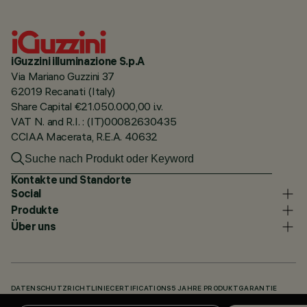
iGuzzini illuminazione S.p.A
Via Mariano Guzzini 37
62019 Recanati (Italy)
Share Capital €21.050.000,00 i.v.
VAT N. and R.I. : (IT)00082630435
CCIAA Macerata, R.E.A. 40632
Kontakte und Standorte
Social
Produkte
Über uns
DATENSCHUTZRICHTLINIE
CERTIFICATIONS
5 JAHRE PRODUKTGARANTIE
HINWEISGEBERSYSTEM
COOKIE POLICY
ACCESSIBILITY STATEMENT