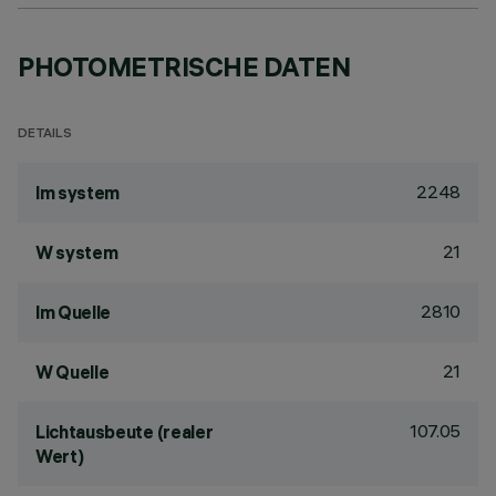
PHOTOMETRISCHE DATEN
DETAILS
2248
lm system
21
W system
2810
lm Quelle
21
W Quelle
107.05
Lichtausbeute (realer
Wert)