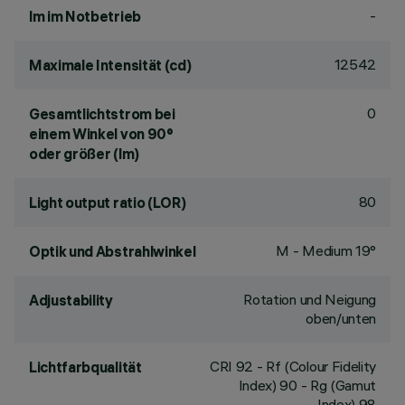
-
lm im Notbetrieb
12542
Maximale Intensität (cd)
0
Gesamtlichtstrom bei
einem Winkel von 90°
oder größer (lm)
80
Light output ratio (LOR)
M - Medium 19°
Optik und Abstrahlwinkel
Rotation und Neigung
Adjustability
oben/unten
CRI
92
- Rf (Colour Fidelity
Lichtfarbqualität
Index) 90 - Rg (Gamut
Index) 98