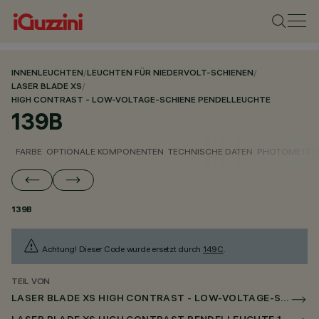
INNENLEUCHTEN
/
LEUCHTEN FÜR NIEDERVOLT-SCHIENEN
/
LASER BLADE XS
/
HIGH CONTRAST - LOW-VOLTAGE-SCHIENE PENDELLEUCHTE
139B
FARBE
OPTIONALE KOMPONENTEN
TECHNISCHE DATEN
PHOTOMETRIS
139B
Achtung! Dieser Code wurde ersetzt durch
149C
.
TEIL VON
LASER BLADE XS HIGH CONTRAST - LOW-VOLTAGE-SCHIENE PENDELLEUCHTE