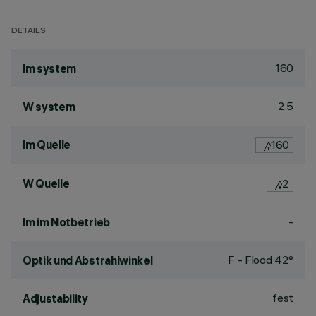
DETAILS
160
lm system
2.5
W system
lm Quelle
160
W Quelle
2
-
lm im Notbetrieb
F - Flood 42°
Optik und Abstrahlwinkel
fest
Adjustability