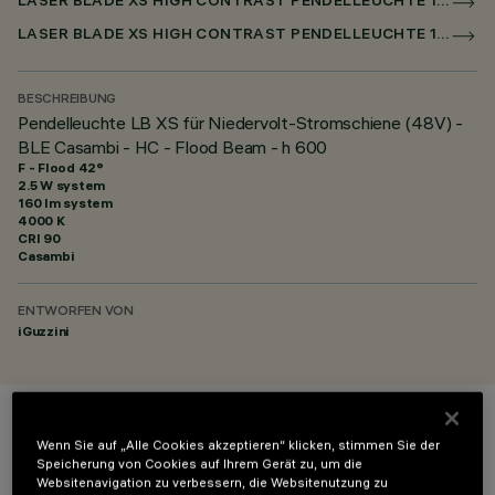
LASER BLADE XS HIGH CONTRAST PENDELLEUCHTE 1X/4X /9X FÜR NIEDERSPANNUNGSSCHIENE CASAMBI
LASER BLADE XS HIGH CONTRAST PENDELLEUCHTE 1X / 4X / 9X FÜR SUPERRAIL CASAMBI
BESCHREIBUNG
Pendelleuchte LB XS für Niedervolt-Stromschiene (48V) -
BLE Casambi - HC - Flood Beam - h 600
F - Flood 42°
2.5 W system
160 lm system
4000 K
CRI
90
Casambi
ENTWORFEN VON
iGuzzini
FARBE
Wenn Sie auf „Alle Cookies akzeptieren“ klicken, stimmen Sie der
Speicherung von Cookies auf Ihrem Gerät zu, um die
Websitenavigation zu verbessern, die Websitenutzung zu