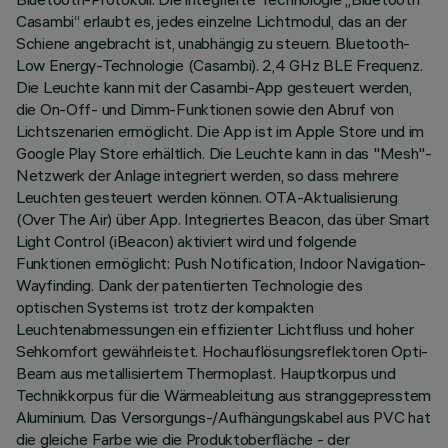
Casambi“ erlaubt es, jedes einzelne Lichtmodul, das an der
Schiene angebracht ist, unabhängig zu steuern. Bluetooth-
Low Energy-Technologie (Casambi). 2,4 GHz BLE Frequenz.
Die Leuchte kann mit der Casambi-App gesteuert werden,
die On-Off- und Dimm-Funktionen sowie den Abruf von
Lichtszenarien ermöglicht. Die App ist im Apple Store und im
Google Play Store erhältlich. Die Leuchte kann in das "Mesh"-
Netzwerk der Anlage integriert werden, so dass mehrere
Leuchten gesteuert werden können. OTA-Aktualisierung
(Over The Air) über App. Integriertes Beacon, das über Smart
Light Control (iBeacon) aktiviert wird und folgende
Funktionen ermöglicht: Push Notification, Indoor Navigation-
Wayfinding. Dank der patentierten Technologie des
optischen Systems ist trotz der kompakten
Leuchtenabmessungen ein effizienter Lichtfluss und hoher
Sehkomfort gewährleistet. Hochauflösungsreflektoren Opti-
Beam aus metallisiertem Thermoplast. Hauptkorpus und
Technikkorpus für die Wärmeableitung aus stranggepresstem
Aluminium. Das Versorgungs-/Aufhängungskabel aus PVC hat
die gleiche Farbe wie die Produktoberfläche - der