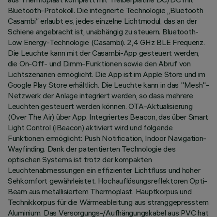
Bluetooth-Protokoll. Die integrierte Technologie „Bluetooth
Casambi“ erlaubt es, jedes einzelne Lichtmodul, das an der
Schiene angebracht ist, unabhängig zu steuern. Bluetooth-
Low Energy-Technologie (Casambi). 2,4 GHz BLE Frequenz.
Die Leuchte kann mit der Casambi-App gesteuert werden,
die On-Off- und Dimm-Funktionen sowie den Abruf von
Lichtszenarien ermöglicht. Die App ist im Apple Store und im
Google Play Store erhältlich. Die Leuchte kann in das "Mesh"-
Netzwerk der Anlage integriert werden, so dass mehrere
Leuchten gesteuert werden können. OTA-Aktualisierung
(Over The Air) über App. Integriertes Beacon, das über Smart
Light Control (iBeacon) aktiviert wird und folgende
Funktionen ermöglicht: Push Notification, Indoor Navigation-
Wayfinding. Dank der patentierten Technologie des
optischen Systems ist trotz der kompakten
Leuchtenabmessungen ein effizienter Lichtfluss und hoher
Sehkomfort gewährleistet. Hochauflösungsreflektoren Opti-
Beam aus metallisiertem Thermoplast. Hauptkorpus und
Technikkorpus für die Wärmeableitung aus stranggepresstem
Aluminium. Das Versorgungs-/Aufhängungskabel aus PVC hat