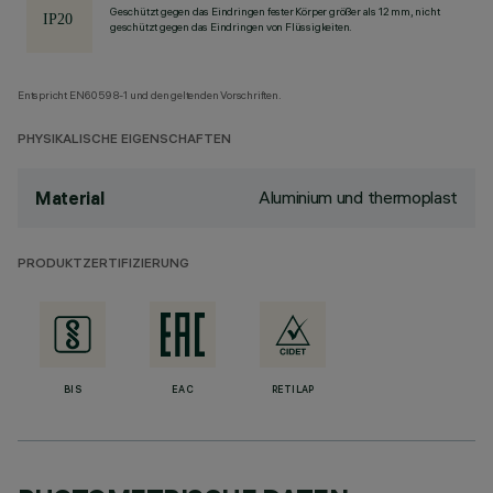
Geschützt gegen das Eindringen fester Körper größer als 12 mm, nicht
geschützt gegen das Eindringen von Flüssigkeiten.
Entspricht EN60598-1 und den geltenden Vorschriften.
PHYSIKALISCHE EIGENSCHAFTEN
Aluminium und thermoplast
Material
PRODUKTZERTIFIZIERUNG
BIS
EAC
RETILAP