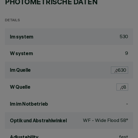
PHOTOMETRISCHE DATEN
DETAILS
530
lm system
9
W system
lm Quelle
630
W Quelle
8
-
lm im Notbetrieb
WF - Wide Flood 58°
Optik und Abstrahlwinkel
fest
Adjustability