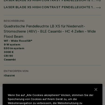
LASER BLADE XS HIGH CONTRAST PENDELLEUCHTE 1X/4X /9X FÜR NIEDERSPANNUNGSSCHIENE CASAMBI
LASER BLADE XS HIGH CONTRAST PENDELLEUCHTE 1X / 4X / 9X FÜR SUPERRAIL CASAMBI
BESCHREIBUNG
Quadratische Pendelleuchte LB XS für Niedervolt-
Stromschiene (48V) - BLE Casambi - HC 4 Zellen - Wide
Flood Beam
WF - Wide Flood 58°
9 W system
530 lm system
3000 K
CRI
90
Casambi
ENTWORFEN VON
iGuzzini
Wenn Sie auf „Alle Cookies akzeptieren“ klicken, stimmen Sie der
FARBE
Speicherung von Cookies auf Ihrem Gerät zu, um die
Websitenavigation zu verbessern, die Websitenutzung zu