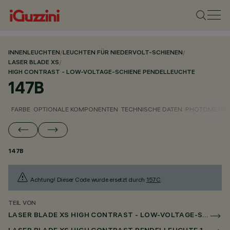
INNENLEUCHTEN
/
LEUCHTEN FÜR NIEDERVOLT-SCHIENEN
/
LASER BLADE XS
/
HIGH CONTRAST - LOW-VOLTAGE-SCHIENE PENDELLEUCHTE
147B
FARBE
OPTIONALE KOMPONENTEN
TECHNISCHE DATEN
PHOTOMETRIS
147B
Achtung! Dieser Code wurde ersetzt durch
157C
.
TEIL VON
LASER BLADE XS HIGH CONTRAST - LOW-VOLTAGE-SCHIENE PENDELLEUCHTE