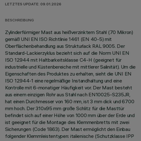
LETZTES UPDATE: 09.01.2026
BESCHREIBUNG
Zylinderförmiger Mast aus heißverzinktem Stahl (70 Mikron)
gemäß UNI EN ISO Richtlinie 1461 (EN 40-5) mit
Oberflächenbehandlung aus Strukturlack RAL 9005. Der
Standard-Lackierzyklus bezieht sich auf die Norm UNI EN
ISO 12944 mit Haltbarkeitsklasse C4-H (geeignet für
industrielle und Küstenbereiche mit mittlerer Salinität). Um die
Eigenschaften des Produktes zu erhalten, sieht die UNI EN
ISO 12944-1 eine regelmäßige Instandhaltung und eine
Kontrolle mit 6-monatiger Häufigkeit vor. Der Mast besteht
aus einem einzigen Rohr aus Stahl nach EN10025-S235JR,
hat einen Durchmesser von 160 mm, ist 3 mm dick und 6700
mm hoch. Der 310x95 mm große Schlitz für die Masttür
befindet sich auf einer Höhe von 1000 mm über der Erde und
ist geeignet für die Montage des Klemmenbretts mit zwei
Sicherungen (Code 1863). Der Mast ermöglicht den Einbau
folgender Klemmleistentypen: italienische (Schutzklasse IPP