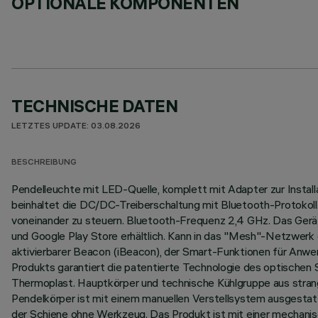
OPTIONALE KOMPONENTEN
TECHNISCHE DATEN
LETZTES UPDATE: 03.08.2026
BESCHREIBUNG
Pendelleuchte mit LED-Quelle, komplett mit Adapter zur Instal
beinhaltet die DC/DC-Treiberschaltung mit Bluetooth-Protokoll
voneinander zu steuern. Bluetooth-Frequenz 2,4 GHz. Das Gerät
und Google Play Store erhältlich. Kann in das "Mesh"-Netzwerk 
aktivierbarer Beacon (iBeacon), der Smart-Funktionen für Anw
Produkts garantiert die patentierte Technologie des optischen
Thermoplast. Hauptkörper und technische Kühlgruppe aus stran
Pendelkörper ist mit einem manuellen Verstellsystem ausgestat
der Schiene ohne Werkzeug. Das Produkt ist mit einer mechanis