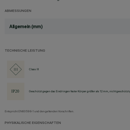
ABMESSUNGEN
Allgemein (mm)
TECHNISCHE LEISTUNG
Class III
Geschützt gegen das Eindringen fester Körper größer als 12 mm, nicht geschützt
Entspricht EN60598-1 und den geltenden Vorschriften.
PHYSIKALISCHE EIGENSCHAFTEN