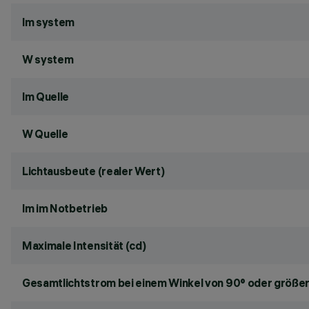
lm system
W system
lm Quelle
W Quelle
Lichtausbeute (realer Wert)
lm im Notbetrieb
Maximale Intensität (cd)
Gesamtlichtstrom bei einem Winkel von 90° oder größer