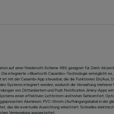
lation auf einer Niedervolt-Schiene 48V, geeignet für Zenit-Akze
. Die integrierte «Bluetooth Casambi»-Technologie ermöglicht es,
 ist mit der Casambi-App steuerbar, die die Funktionen Ein/Aus, 
des Systems integriert werden, wodurch die Verwaltung mehrerer Ge
endungen von Drittanbietern und Push Notification Jiminy-Apps e
 Systems einen effektiven Lichtstrom und hohen Sehkomfort. Opti
ggepresstem Aluminium. PVC-Strom-/Aufhängungskabel in der glei
tet, das die eventuelle Ausrichtung erleichtert. Schnelles elekt
chen Verriegelung ausgestattet.