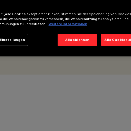
 beam - h 600
f „Alle Cookies akzeptieren“ klicken, stimmen Sie der Speicherung von Cookies
m die Websitenavigation zu verbessern, die Websitenutzung zu analysieren und 
emühungen zu unterstützen.
Weitere Informationen
Einstellungen
Alle ablehnen
Alle Cookies 