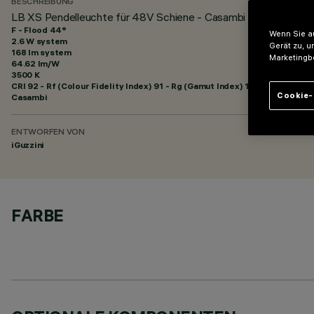
BESCHREIBUNG
LB XS Pendelleuchte für 48V Schiene - Casambi - HC - Flood
F - Flood 44°
Wenn Sie au
2.6 W system
Gerät zu, u
168 lm system
Marketingb
64.62 lm/W
3500 K
CRI
92
- Rf (Colour Fidelity Index) 91 - Rg (Gamut Index) 102
Cookie-
Casambi
ENTWORFEN VON
iGuzzini
FARBE