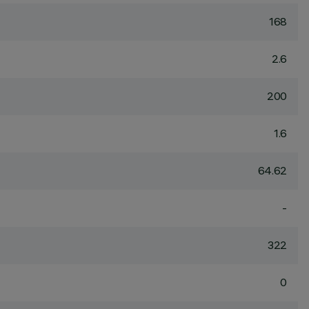
168
2.6
200
1.6
64.62
-
322
0