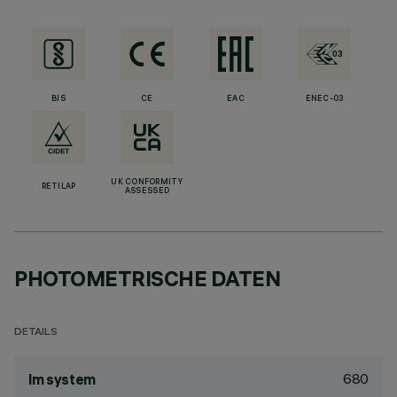
BIS
CE
EAC
ENEC-03
UK CONFORMITY
RETILAP
ASSESSED
PHOTOMETRISCHE DATEN
DETAILS
680
lm system