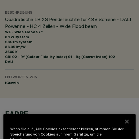
BESCHREIBUNG
Quadratische LB XS Pendelleuchte für 48V Schiene - DALI
Powerline - HC 4 Zellen - Wide Flood beam
WF - Wide Flood 57°
8.1 W system
680 lm system
83.95 lm/W
3500 K
CRI
92
- Rf (Colour Fidelity Index) 91 - Rg (Gamut Index) 102
DALI
ENTWORFEN VON
iGuzzini
FARBE
Wenn Sie auf „Alle Cookies akzeptieren“ klicken, stimmen Sie der
Speicherung von Cookies auf Ihrem Gerät zu, um die