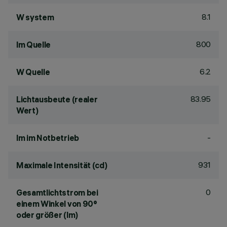
8.1
W system
800
lm Quelle
6.2
W Quelle
83.95
Lichtausbeute (realer
Wert)
-
lm im Notbetrieb
931
Maximale Intensität (cd)
0
Gesamtlichtstrom bei
einem Winkel von 90°
oder größer (lm)