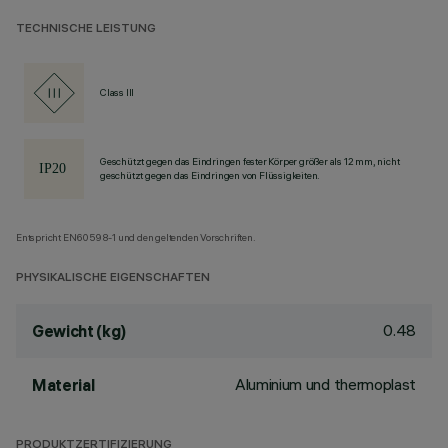
TECHNISCHE LEISTUNG
Class III
Geschützt gegen das Eindringen fester Körper größer als 12 mm, nicht
geschützt gegen das Eindringen von Flüssigkeiten.
Entspricht EN60598-1 und den geltenden Vorschriften.
PHYSIKALISCHE EIGENSCHAFTEN
0.48
Gewicht (kg)
Aluminium und thermoplast
Material
PRODUKTZERTIFIZIERUNG